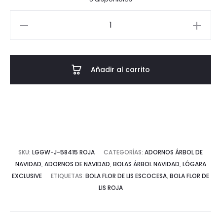
Bola
Flor
de
Lis
Añadir al carrito
roja
cantidad
SKU:
LGGW-J-58415 ROJA
CATEGORÍAS:
ADORNOS ÁRBOL DE
NAVIDAD
,
ADORNOS DE NAVIDAD
,
BOLAS ÁRBOL NAVIDAD
,
LÓGARA
EXCLUSIVE
ETIQUETAS:
BOLA FLOR DE LIS ESCOCESA
,
BOLA FLOR DE
LIS ROJA