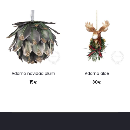
adorno navidad plum
adorno alce
15
€
30
€