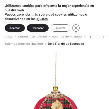
Utilizamos cookies para ofrecerte la mejor experiencia en
nuestra web.
Puedes aprender más sobre qué cookies utilizamos o
desactivarlas en los
ajustes
.
Cerrar el banner de 
Aceptar
Rechazar
Ajustes
Nave
BOLA
CORONA
Inicio
Tienda interiorismo
Adornos de Navidad
FLOR
MAJESTA
del
Adornos Árbol de Navidad
Bola Flor de Lis Escocesa
DE
BEIGE
prod
LIS
12
ROJA
CM