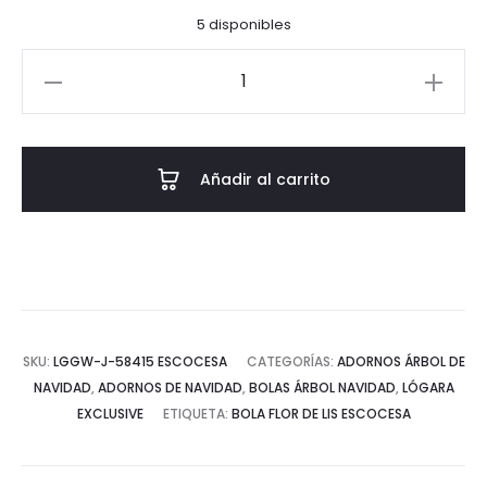
5 disponibles
Bola
Flor
de
Lis
Añadir al carrito
Escocesa
cantidad
SKU:
LGGW-J-58415 ESCOCESA
CATEGORÍAS:
ADORNOS ÁRBOL DE
NAVIDAD
,
ADORNOS DE NAVIDAD
,
BOLAS ÁRBOL NAVIDAD
,
LÓGARA
EXCLUSIVE
ETIQUETA:
BOLA FLOR DE LIS ESCOCESA