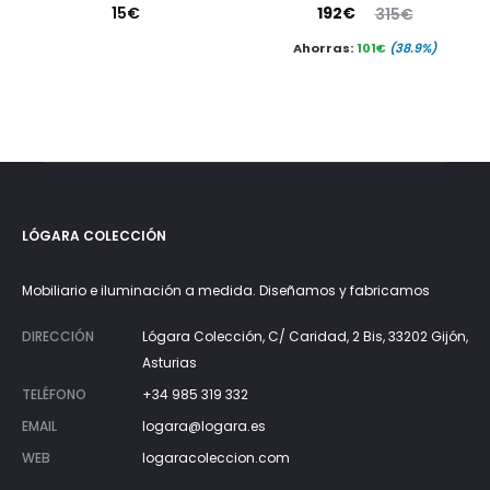
El
El
15
€
192
€
315
€
precio
precio
Ahorras:
101
€
(38.9%)
actual
original
es:
era:
192€.
315€.
LÓGARA COLECCIÓN
Mobiliario e iluminación a medida. Diseñamos y fabricamos
DIRECCIÓN
Lógara Colección, C/ Caridad, 2 Bis, 33202 Gijón,
Asturias
TELÉFONO
+34 985 319 332
EMAIL
logara@logara.es
WEB
logaracoleccion.com