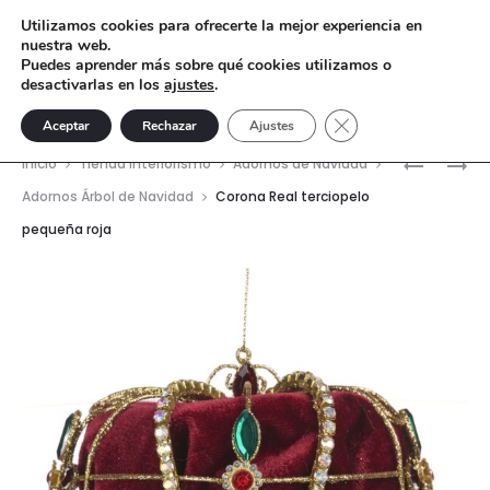
Utilizamos cookies para ofrecerte la mejor experiencia en
nuestra web.
Puedes aprender más sobre qué cookies utilizamos o
desactivarlas en los
ajustes
.
Cerrar el banner de 
Aceptar
Rechazar
Ajustes
Nave
NIÑA
CORONA
Inicio
Tienda interiorismo
Adornos de Navidad
EN
REAL
del
Adornos Árbol de Navidad
Corona Real terciopelo
BOLA
TERCIOP
pequeña roja
prod
POMPOS
PEQUEÑA
ORO