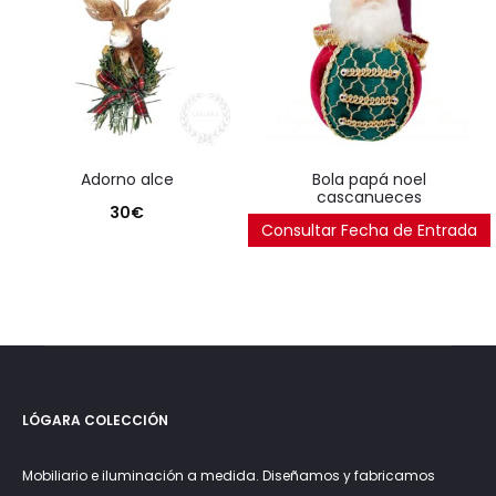
adorno alce
bola papá noel
cascanueces
30
€
Consultar Fecha de Entrada
65
€
LÓGARA COLECCIÓN
Mobiliario e iluminación a medida. Diseñamos y fabricamos