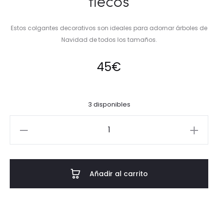
flecos
Estos colgantes decorativos son ideales para adornar árboles de
Navidad de todos los tamaños.
45
€
3 disponibles
Corona
y
Cojín
blanco
Añadir al carrito
flecos
cantidad