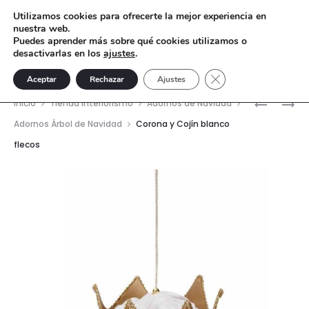
Utilizamos cookies para ofrecerte la mejor experiencia en
nuestra web.
Puedes aprender más sobre qué cookies utilizamos o
desactivarlas en los
ajustes
.
Cerrar el banner de 
Aceptar
Rechazar
Ajustes
Nave
RATITA
CORONA
Inicio
Tienda interiorismo
Adornos de Navidad
BRAZOS
Y
del
Adornos Árbol de Navidad
Corona y Cojín blanco
BLANCOS
COJÍN
flecos
prod
BLANCO
BORLAS