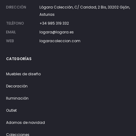
DIRECCIÓN
Lógara Colección, C/ Caridad, 2 Bis, 33202 Gijón,
Asturias
TELÉFONO
+34 985 319 332
EMAIL
logara@logara.es
WEB
logaracoleccion.com
CATEGORÍAS
Muebles de diseño
Decoración
Iluminación
Outlet
Adornos de navidad
Colecciones