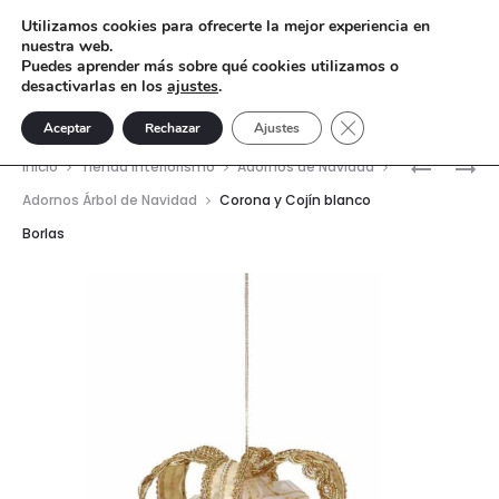
Utilizamos cookies para ofrecerte la mejor experiencia en
nuestra web.
Puedes aprender más sobre qué cookies utilizamos o
desactivarlas en los
ajustes
.
Cerrar el banner de 
Aceptar
Rechazar
Ajustes
Nave
CORONA
COLGAN
Inicio
Tienda interiorismo
Adornos de Navidad
Y
BÜHO
del
Adornos Árbol de Navidad
Corona y Cojín blanco
COJÍN
FAROL
Borlas
prod
BLANCO
FLECOS