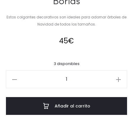
Borlas
Estos colgantes decorativos son ideales para adornar árboles de
Navidad de todos los tamaños.
45
€
3 disponibles
Corona
y
Cojín
blanco
Añadir al carrito
Borlas
cantidad