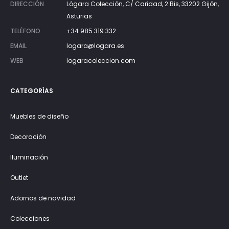
DIRECCIÓN
Lógara Colección, C/ Caridad, 2 Bis, 33202 Gijón,
Asturias
TELÉFONO
+34 985 319 332
EMAIL
logara@logara.es
WEB
logaracoleccion.com
CATEGORÍAS
Muebles de diseño
Decoración
Iluminación
Outlet
Adornos de navidad
Colecciones