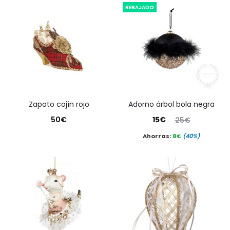
REBAJADO
zapato cojín rojo
adorno árbol bola negra
El
El
50
€
15
€
25
€
precio
precio
Ahorras:
8
€
(40%)
actual
original
es:
era:
15€.
25€.