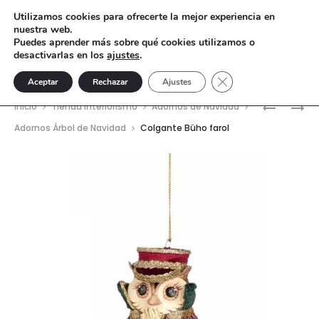
Utilizamos cookies para ofrecerte la mejor experiencia en
nuestra web.
Puedes aprender más sobre qué cookies utilizamos o
desactivarlas en los
ajustes
.
Cerrar el banner de 
Aceptar
Rechazar
Ajustes
Nave
CORONA
COLGAN
Inicio
Tienda interiorismo
Adornos de Navidad
Y
MAMÁ
del
Adornos Árbol de Navidad
Colgante Büho farol
COJÍN
NÖEL
prod
BLANCO
BORLAS