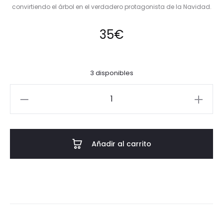
convirtiendo el árbol en el verdadero protagonista de la Navidad.
35
€
3 disponibles
Colgante
Büho
farol
cantidad
Añadir al carrito