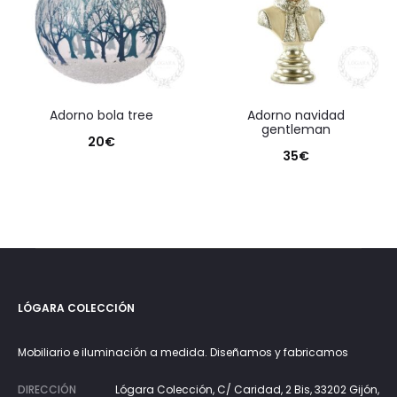
adorno bola tree
adorno navidad
gentleman
20
€
35
€
LÓGARA COLECCIÓN
Mobiliario e iluminación a medida. Diseñamos y fabricamos
DIRECCIÓN
Lógara Colección, C/ Caridad, 2 Bis, 33202 Gijón,