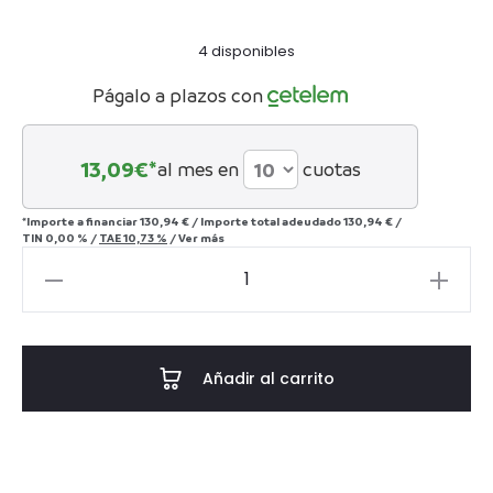
4 disponibles
Págalo a plazos con
13,09
€*
al mes en
cuotas
*Importe a financiar
130,94 €
/
Importe total adeudado
130,94 €
/
TIN
0,00 %
/
TAE
10,73 %
/
Ver más
Corona
Real
grande
22
Añadir al carrito
cm
cantidad