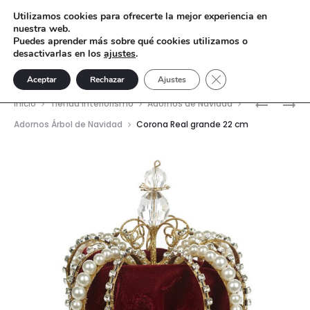
Utilizamos cookies para ofrecerte la mejor experiencia en
nuestra web.
Puedes aprender más sobre qué cookies utilizamos o
desactivarlas en los
ajustes
.
Cerrar el banner de 
Aceptar
Rechazar
Ajustes
Nave
COLGAN
CISNE
Inicio
Tienda interiorismo
Adornos de Navidad
NUTCRAC
BLANCO
del
Adornos Árbol de Navidad
Corona Real grande 22 cm
ROJO
33
prod
CM