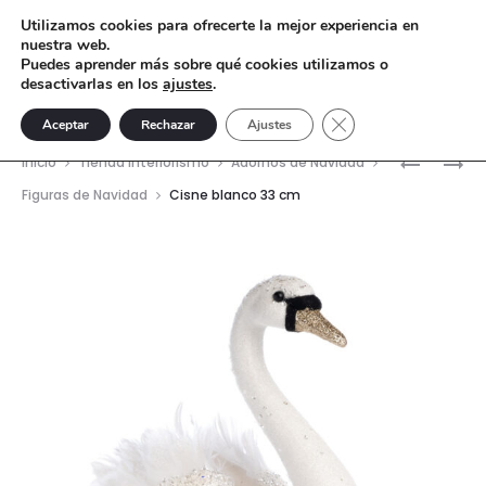
Utilizamos cookies para ofrecerte la mejor experiencia en
nuestra web.
Puedes aprender más sobre qué cookies utilizamos o
desactivarlas en los
ajustes
.
Cerrar el banner de 
Aceptar
Rechazar
Ajustes
Nave
CORONA
BÚHO
Inicio
Tienda interiorismo
Adornos de Navidad
REAL
LUXURY
del
Figuras de Navidad
Cisne blanco 33 cm
GRANDE
ROJO
prod
22
CM