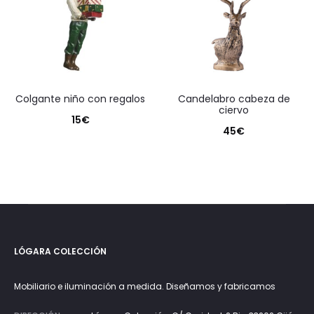
colgante niño con regalos
candelabro cabeza de
ciervo
15
€
45
€
LÓGARA COLECCIÓN
Mobiliario e iluminación a medida. Diseñamos y fabricamos