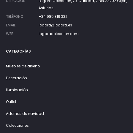
DIRECCIÓN
Lógara Colección, C/ Caridad, 2 Bis, 33202 Gijón,
Asturias
TELÉFONO
+34 985 319 332
EMAIL
logara@logara.es
WEB
logaracoleccion.com
CATEGORÍAS
Muebles de diseño
Decoración
Iluminación
Outlet
Adornos de navidad
Colecciones