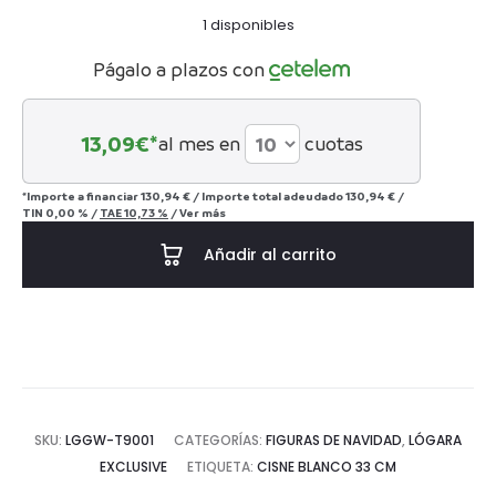
1 disponibles
Págalo a plazos con
13,09
€*
al mes en
cuotas
*Importe a financiar
130,94 €
/
Importe total adeudado
130,94 €
/
TIN
0,00 %
/
TAE
10,73 %
/
Ver más
Añadir al carrito
SKU:
LGGW-T9001
CATEGORÍAS:
FIGURAS DE NAVIDAD
,
LÓGARA
EXCLUSIVE
ETIQUETA:
CISNE BLANCO 33 CM