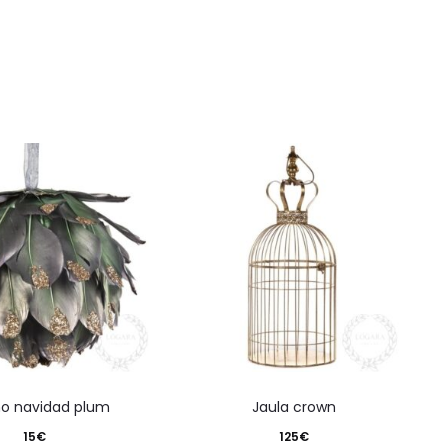
no navidad plum
jaula crown
15
€
125
€