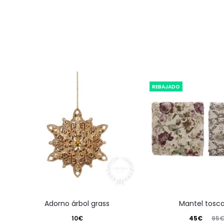
REBAJADO
adorno árbol grass
mantel tosc
El
El
10
€
45
€
95