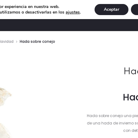
or experiencia en nuestra web.
Aceptar
tilizamos o desactivarlas en los
ajustes
.
DECORACIÓN
ILUMINACIÓN
NAVIDAD
EXCLU
Navidad
Hada sobre conejo
Ha
Ha
Hada sobre conejo una piez
de una hada de invierno so
con det