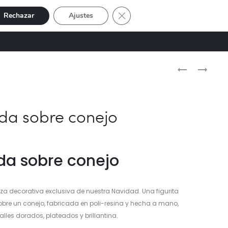
Cerrar el banner de cookies RGP
Rechazar
Ajustes
Buscar
Cuenta
SIVE
OFERTAS
0
Naveg
PORTAVELA
COLGANTE
MONO
ÁNGEL
del
SENTADO
FRONTA
produ
da sobre conejo
da sobre conejo
a decorativa exclusiva de nuestra Navidad. Una figurita
bre un conejo, fabricada en poli-resina y hecha a mano,
alles dorados, plateados y brillantina.