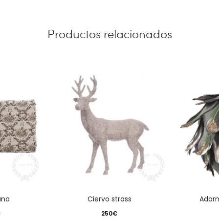
Productos relacionados
ana
ciervo strass
ador
250
€
€