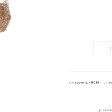
Hada
sobre
conejo
cantida
SKU:
LGGW-MC-38068
CATEG
COMPART
FACEB