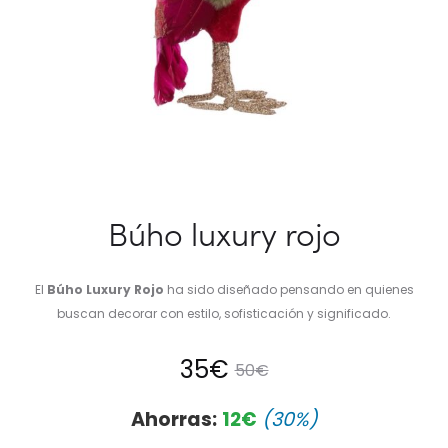
Búho luxury rojo
El
Búho Luxury Rojo
ha sido diseñado pensando en quienes
buscan decorar con estilo, sofisticación y significado.
El
El
35
€
50
€
precio
precio
Ahorras:
12
€
(30%)