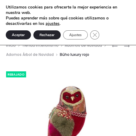
Utilizamos cookies para ofrecerte la mejor experiencia en
nuestra web.
Puedes aprender más sobre qué cookies utilizamos o
desactivarlas en los
ajustes
.
Cerrar el banner de 
Aceptar
Rechazar
Ajustes
Nave
CISNE
LECHUZA
Inicio
Tienda interiorismo
Adornos de Navidad
BLANCO
LUXURY
del
Adornos Árbol de Navidad
Búho luxury rojo
33
ROJO
prod
CM
REBAJADO