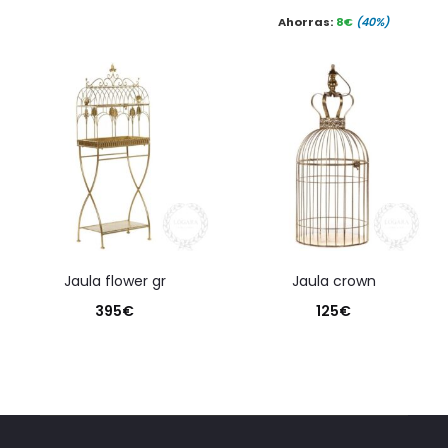
precio
precio
Ahorras:
8
€
(40%)
actual
original
es:
era:
15€.
25€.
jaula flower gr
jaula crown
395
€
125
€