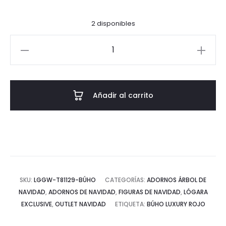
actual
original
2 disponibles
es:
era:
Búho
35€.
50€.
luxury
rojo
cantidad
Añadir al carrito
SKU:
LGGW-T81129-BÚHO
CATEGORÍAS:
ADORNOS ÁRBOL DE
NAVIDAD
,
ADORNOS DE NAVIDAD
,
FIGURAS DE NAVIDAD
,
LÓGARA
EXCLUSIVE
,
OUTLET NAVIDAD
ETIQUETA:
BÚHO LUXURY ROJO