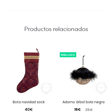
Productos relacionados
REBAJADO
bota navidad sock
adorno árbol bola negra
El
El
40
€
15
€
25
€