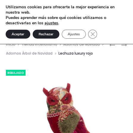
Utilizamos cookies para ofrecerte la mejor experiencia en
nuestra web.
Puedes aprender más sobre qué cookies utilizamos o
desactivarlas en los
ajustes
.
Cerrar el banner de 
Aceptar
Rechazar
Ajustes
Nave
BÚHO
COLGAN
Inicio
Tienda interiorismo
Adornos de Navidad
LUXURY
NIÑO
del
Adornos Árbol de Navidad
Lechuza luxury rojo
ROJO
POMPON
prod
REBAJADO