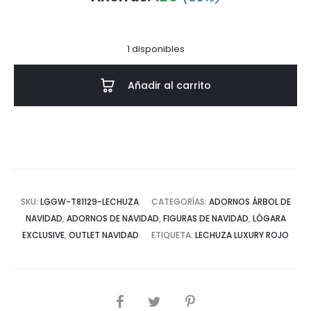
actual
original
1 disponibles
es:
era:
Añadir al carrito
35€.
50€.
SKU:
LGGW-T81129-LECHUZA
CATEGORÍAS:
ADORNOS ÁRBOL DE
NAVIDAD
,
ADORNOS DE NAVIDAD
,
FIGURAS DE NAVIDAD
,
LÓGARA
EXCLUSIVE
,
OUTLET NAVIDAD
ETIQUETA:
LECHUZA LUXURY ROJO
COMPARTIR