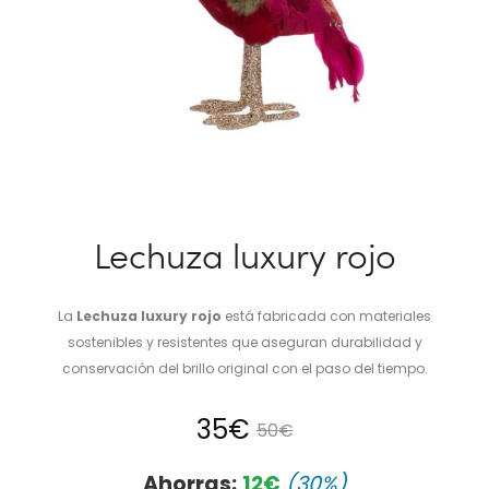
Lechuza luxury rojo
La
Lechuza luxury rojo
está fabricada con materiales
sostenibles y resistentes que aseguran durabilidad y
conservación del brillo original con el paso del tiempo.
El
El
35
€
50
€
precio
precio
Ahorras:
12
€
(30%)