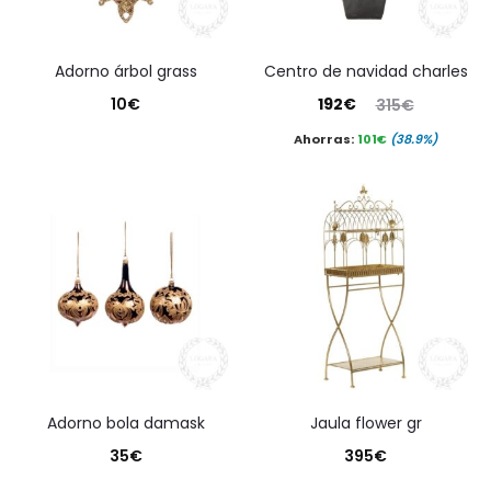
adorno árbol grass
centro de navidad charles
El
El
10
€
192
€
315
€
precio
precio
Ahorras:
101
€
(38.9%)
actual
original
es:
era:
192€.
315€.
adorno bola damask
jaula flower gr
35
€
395
€