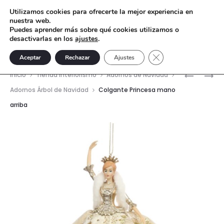
Utilizamos cookies para ofrecerte la mejor experiencia en
nuestra web.
Puedes aprender más sobre qué cookies utilizamos o
desactivarlas en los
ajustes
.
Cerrar el banner de 
Aceptar
Rechazar
Ajustes
Nave
EMPERAD
COLGAN
Inicio
Tienda interiorismo
Adornos de Navidad
ROMANO
PRINCES
del
Adornos Árbol de Navidad
Colgante Princesa mano
CÉSAR
BRAZOS
arriba
prod
Y
ARRIBA
NERÓN