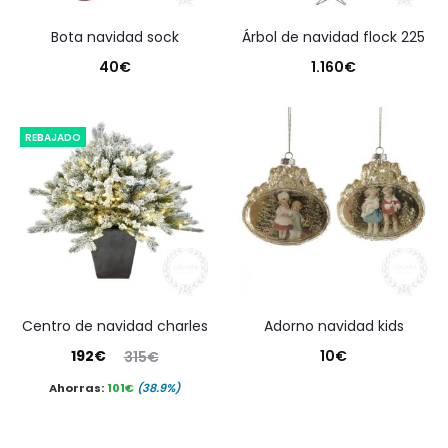
bota navidad sock
árbol de navidad flock 225
40
€
1.160
€
REBAJADO
centro de navidad charles
adorno navidad kids
El
El
192
€
10
€
315
€
precio
precio
Ahorras:
101
€
(38.9%)
actual
original
es:
era: