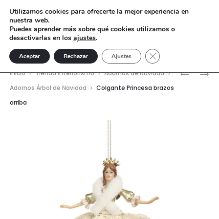
Utilizamos cookies para ofrecerte la mejor experiencia en
nuestra web.
Puedes aprender más sobre qué cookies utilizamos o
desactivarlas en los
ajustes
.
Cerrar el banner de 
Aceptar
Rechazar
Ajustes
Nave
COLGAN
CORONA
Inicio
Tienda interiorismo
Adornos de Navidad
PRINCES
REAL
del
Adornos Árbol de Navidad
Colgante Princesa brazos
MANO
PEQUEÑA
arriba
prod
ARRIBA
17
CM