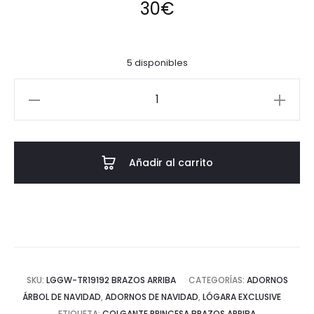
30
€
5 disponibles
Colgante
Princesa
brazos
arriba
Añadir al carrito
cantidad
SKU:
LGGW-TR19192 BRAZOS ARRIBA
CATEGORÍAS:
ADORNOS
ÁRBOL DE NAVIDAD
,
ADORNOS DE NAVIDAD
,
LÓGARA EXCLUSIVE
ETIQUETA:
COLGANTE PRINCESA BRAZOS ARRIBA