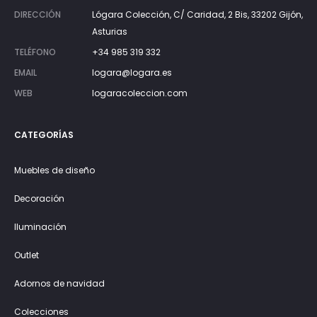
DIRECCIÓN
Lógara Colección, C/ Caridad, 2 Bis, 33202 Gijón,
Asturias
TELÉFONO
+34 985 319 332
EMAIL
logara@logara.es
WEB
logaracoleccion.com
CATEGORÍAS
Muebles de diseño
Decoración
Iluminación
Outlet
Adornos de navidad
Colecciones