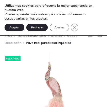
Utilizamos cookies para ofrecerte la mejor experiencia en
nuestra web.
Puedes aprender más sobre qué cookies utilizamos o
desactivarlas en los
ajustes
.
Cerrar el banner de 
Aceptar
Rechazar
Ajustes
Nave
PAVO
COLGAN
Inicio
Tienda interiorismo
Ofertas
Outlet
REAL
NIÑA
del
Decoración
Pavo Real pared rosa izquierdo
PARED
POMPON
prod
ROSA
REBAJADO
DERECHO