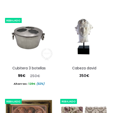
REBAJADO
cubitera 3 botellas
cabeza david
El
El
95
€
350
€
250
€
precio
precio
Ahorras:
128
€
(62%)
actual
original
es:
era:
REBAJADO
REBAJADO
95€.
250€.