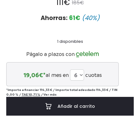
El
El
111
€
185
€
precio
precio
Ahorras:
61
€
(40%)
actual
original
1 disponibles
es:
era:
Págalo a plazos con
111€.
185€.
19,06
€*
al mes en
cuotas
*Importe a financiar
114,33 €
/
Importe total adeudado
114,33 €
/
TIN
0,00 %
/
TAE
10,71 %
/
Ver más
Añadir al carrito