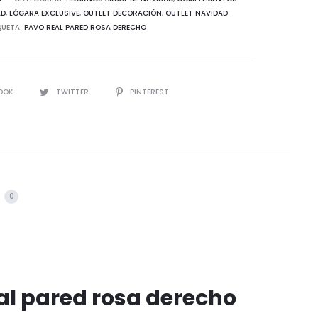
AD
,
LÓGARA EXCLUSIVE
,
OUTLET DECORACIÓN
,
OUTLET NAVIDAD
QUETA:
PAVO REAL PARED ROSA DERECHO
IR
OOK
TWITTER
PINTEREST
s
0
al pared rosa derecho