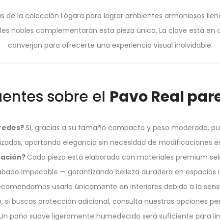
de la colección Lógara para lograr ambientes armoniosos lleno
es nobles complementarán esta pieza única. La clave está en c
converjan para ofrecerte una experiencia visual inolvidable.
uentes sobre el
Pavo Real par
aredes?
Sí, gracias a su tamaño compacto y peso moderado, pue
izadas, aportando elegancia sin necesidad de modificaciones es
icación?
Cada pieza está elaborada con materiales premium selec
bado impecable — garantizando belleza duradera en espacios in
comendamos usarlo únicamente en interiores debido a la sensib
, si buscas protección adicional, consulta nuestras opciones per
Un paño suave ligeramente humedecido será suficiente para lim