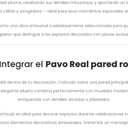
a cada pluma, resaltando sus detalles minuciosos y aportando un bri
 cálida y acogedora — ideal para esos momentos especiales do
como una obra artesanal cuidadosamente seleccionada para quie
uperior que distingue a los espacios decorados con piezas exclu
Integrar el
Pavo Real pared r
til dentro de tu decoración. Colócalo sobre una pared principal
 Su elegante silueta combina perfectamente con muebles moderno
enriquecido con detalles dorados o plateados.
artículo es ideal para decorar espacios durante celebraciones n
 otros elementos decorativos artesanales, transmite un mensaje 