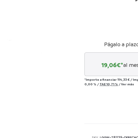
ac
Págalo a plaz
19,06
€*
al me
*Importe a financiar
114,33 €
/
Im
0,00 %
/
TAE
10,71 %
/
Ver más
SKU:
LGGW-T81139-DERECH