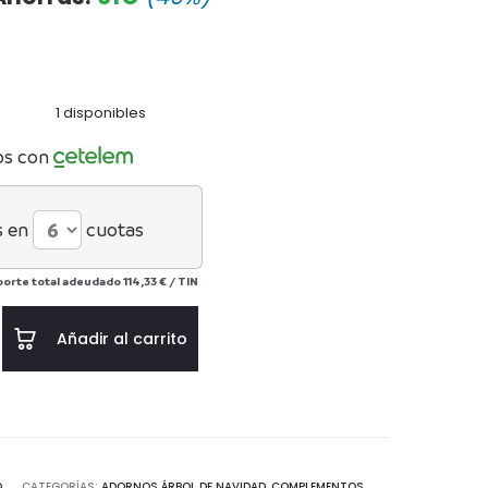
tual
original
es:
era:
1 disponibles
111€.
185€.
os con
s en
cuotas
porte total adeudado
114,33 €
/
TIN
Añadir al carrito
O
CATEGORÍAS:
ADORNOS ÁRBOL DE NAVIDAD
,
COMPLEMENTOS