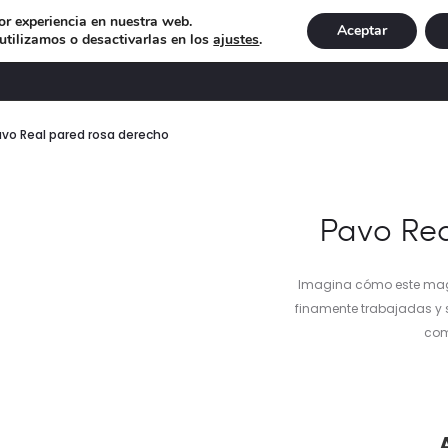
or experiencia en nuestra web.
Aceptar
tilizamos o desactivarlas en los
ajustes
.
DECORACIÓN
ILUMINACIÓN
NAVIDAD
EXCLU
vo Real pared rosa derecho
Pavo Rea
Imagina cómo este magn
finamente trabajadas y 
com
pr