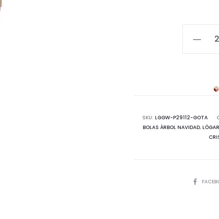
Gota
cristal
rojo
lazo
oro
cantida
SKU:
LGGW-P29112-GOTA
BOLAS ÁRBOL NAVIDAD
,
LÓGAR
CRI
COMPART
FACEB