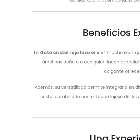
dorado que lo acompaña, se per
Beneficios E
La
Gota cristal rojo lazo oro
es mucho más que u
árbol navideño o a cualquier rincón especial
colgante ofrece
Además, su versatilidad permite integrarlo en di
cristal combinado con el toque lujoso del laz
Una Experi