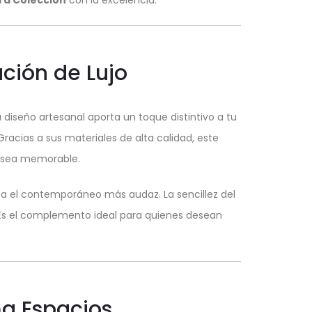
ra Colección
con la excelencia.
ación de Lujo
diseño artesanal aporta un toque distintivo a tu
racias a sus materiales de alta calidad, este
n sea memorable.
asta el contemporáneo más audaz. La sencillez del
a. Es el complemento ideal para quienes desean
ma Espacios