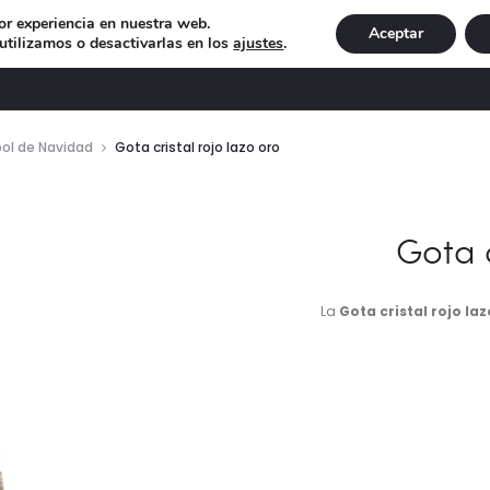
or experiencia en nuestra web.
Aceptar
tilizamos o desactivarlas en los
ajustes
.
DECORACIÓN
ILUMINACIÓN
NAVIDAD
EXCLU
ol de Navidad
Gota cristal rojo lazo oro
Gota c
La
Gota cristal rojo laz