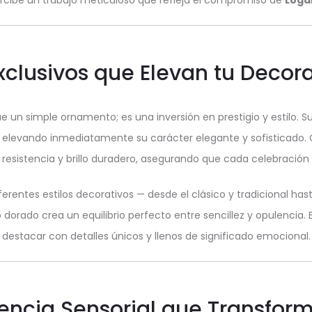
cibe un trabajo meticuloso que refleja el compromiso de
Lóga
xclusivos que Elevan tu Decor
n simple ornamento; es una inversión en prestigio y estilo. Su 
, elevando inmediatamente su carácter elegante y sofisticado. G
 resistencia y brillo duradero, asegurando que cada celebració
ferentes estilos decorativos — desde el clásico y tradicional h
o dorado crea un equilibrio perfecto entre sencillez y opulenci
destacar con detalles únicos y llenos de significado emocional.
encia Sensorial que Transfor