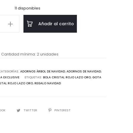
11 disponibles
Añadir al carrito
Cantidad mínima: 2 unidades
d
CATEGORÍAS:
ADORNOS ÁRBOL DE NAVIDAD
,
ADORNOS DE NAVIDAD
,
A EXCLUSIVE
ETIQUETAS:
BOLA CRISTAL ROJO LAZO ORO
,
GOTA
STAL ROJO LAZO ORO
,
REGALO NAVIDAD
IR
OOK
TWITTER
PINTEREST