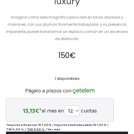
luxury
Imagina cómo este magnífico pavo real en tonos dorados y
marrones, con sus plumas finamente trabajadas y su presencia
imponente, puede transformar un espacio común en un escenario
de distinción.
150
€
1 disponibles
Págalo a plazos con
13,13
€*
al mes en
cuotas
*Importe a financiar
157,50 €
/
Importe total adeudado
157,50 €
/
TIN
0,00 %
/
TAE
9,50 %
/
Ver más