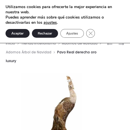
Utilizamos cookies para ofrecerte la mejor experiencia en
nuestra web.
Puedes aprender más sobre qué cookies utilizamos o
desactivarlas en los
ajustes
.
Cerrar el banner de 
Aceptar
Rechazar
Ajustes
Nave
PAVO
GATITA
Inicio
Tienda interiorismo
Adornos de Navidad
REAL
BRAZOS
del
Adornos Árbol de Navidad
Pavo Real derecho oro
IZQUIER
BLANCOS
luxury
prod
ORO
LUXURY