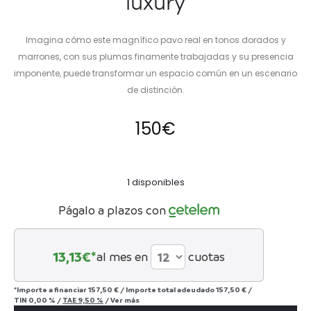
luxury
Imagina cómo este magnífico pavo real en tonos dorados y
marrones, con sus plumas finamente trabajadas y su presencia
imponente, puede transformar un espacio común en un escenario
de distinción.
150
€
1 disponibles
Págalo a plazos con
13,13
€*
al mes en
cuotas
*Importe a financiar
157,50 €
/
Importe total adeudado
157,50 €
/
TIN
0,00 %
/
TAE
9,50 %
/
Ver más