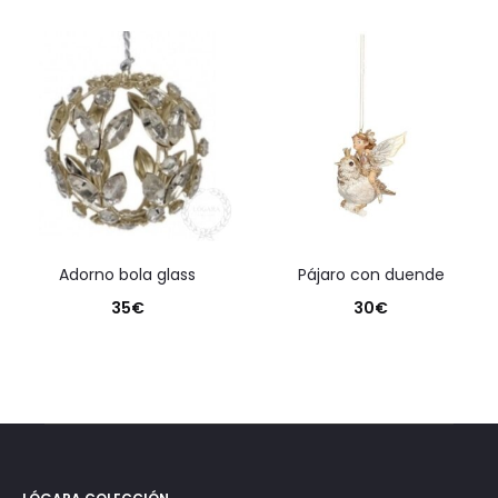
adorno bola glass
pájaro con duende
35
€
30
€