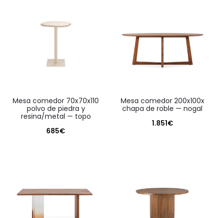
mesa comedor 70x70x110
mesa comedor 200x100x
polvo de piedra y
chapa de roble — nogal
resina/metal — topo
1.851
€
685
€