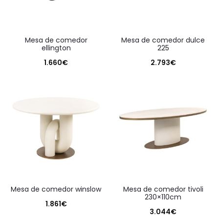
mesa de comedor
mesa de comedor dulce
ellington
225
1.660
€
2.793
€
mesa de comedor winslow
mesa de comedor tivoli
230×110cm
1.861
€
3.044
€