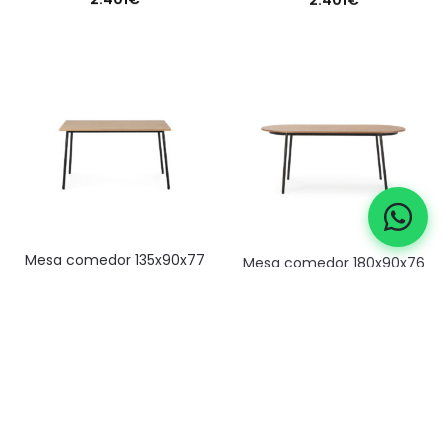
mesa comedor 135x90x77
mesa comedor 180x90x76
madera/metal —
madera/metal —
natural/negro
negro/natural
782
€
1.120
€