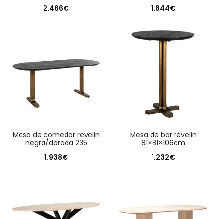
2.466
€
1.844
€
mesa de comedor revelin
mesa de bar revelin
negra/dorada 235
81×81×106cm
1.938
€
1.232
€