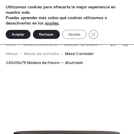
Utilizamos cookies para ofrecerte la mejor experiencia en
nuestra web.
Puedes aprender más sobre qué cookies utilizamos o
desactivarlas en los
ajustes
.
Cerrar el banner de 
Aceptar
Rechazar
Ajustes
Nave
MESA
MESA
Inicio
Tienda interiorismo
Muebles de diseño
DE
AUXILIAR
del
Mesas
Mesas de comedor
Mesa Comedor
CENTRO
40X40X4
240x110x75 Madera de Fresno — Ahumado
prod
80X80X16
ACERO
ACERO
—
INOXIDAB
ACERO
—
CEPILLA
PLATA