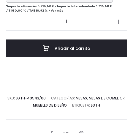
*Importe a financiar
3.716,40 €
/
Importe total adeudado
3.716,40 €
/
TIN
0,00 %
/
TAE
10,92 %
/
Ver más
Mesa
Comedor
240x110x75
Madera
Añadir al carrito
de
Fresno
-
-
Ahumado
cantidad
SKU:
LGTH-40543/00
CATEGORÍAS:
MESAS
,
MESAS DE COMEDOR
,
MUEBLES DE DISEÑO
ETIQUETA:
LGTH
COMPARTIR