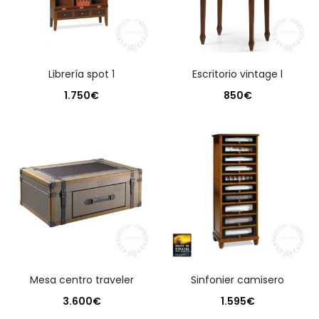
librería spot 1
escritorio vintage l
1.750
€
850
€
mesa centro traveler
sinfonier camisero
3.600
€
1.595
€