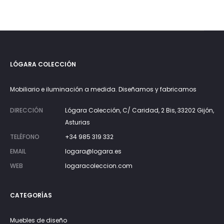
precios:
desde
950€
hasta
LÓGARA COLECCIÓN
1.190€
Mobiliario e iluminación a medida. Diseñamos y fabricamos
DIRECCIÓN
Lógara Colección, C/ Caridad, 2 Bis, 33202 Gijón,
Asturias
TELÉFONO
+34 985 319 332
EMAIL
logara@logara.es
WEB
logaracoleccion.com
CATEGORÍAS
Muebles de diseño