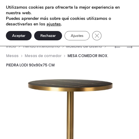
Utilizamos cookies para ofrecerte la mejor experiencia en
nuestra web.
Puedes aprender más sobre qué cookies utilizamos o
desactivarlas en los
ajustes
.
Cerrar el banner de 
Aceptar
Rechazar
Ajustes
Nave
MESA
MESA
Inicio
Tienda interiorismo
Muebles de diseño
COMEDO
COMEDO
del
Mesas
Mesas de comedor
MESA COMEDOR INOX.
INOX.
MARMOL
PIEDRA LODI 90x90x75 CM
prod
PIEDRA
SINT.
LODI
ASUAN
80X80X7
80X80X7
CM
CM