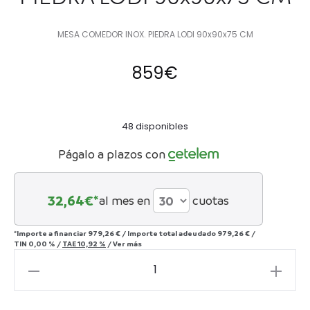
MESA COMEDOR INOX. PIEDRA LODI 90x90x75 CM
859
€
48 disponibles
Págalo a plazos con
32,64
€*
al mes en
cuotas
*Importe a financiar
979,26 €
/
Importe total adeudado
979,26 €
/
TIN
0,00 %
/
TAE
10,92 %
/
Ver más
MESA
COMEDOR
INOX.