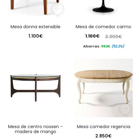
mesa donna extensible
mesa de comedor carmo
El
El
1.100
€
1.100
€
2.300
€
precio
precio
Ahorras:
992
€
(52.2%)
actual
original
es:
era:
1.100€.
2.300€.
mesa de centro nossen –
mesa comedor regencia
madera de mango
2.850
€