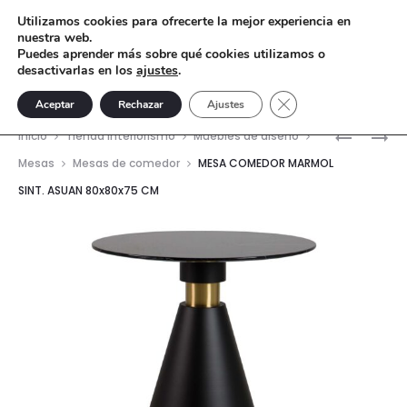
Utilizamos cookies para ofrecerte la mejor experiencia en
nuestra web.
Puedes aprender más sobre qué cookies utilizamos o
desactivarlas en los
ajustes
.
Cerrar el banner de 
Aceptar
Rechazar
Ajustes
Nave
MESA
MESA
Inicio
Tienda interiorismo
Muebles de diseño
ALTA
COMEDO
del
Mesas
Mesas de comedor
MESA COMEDOR MARMOL
INOX.
PIEDRA
SINT. ASUAN 80x80x75 CM
prod
PIEDRA
ACERO
LODI
INOX.
70X70X1
EDFU
CM
80X80X7
CM