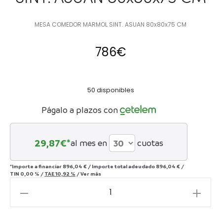
MESA COMEDOR MARMOL SINT. ASUAN 80x80x75 CM
786
€
50 disponibles
Págalo a plazos con
29,87
€*
al mes en
cuotas
*Importe a financiar
896,04 €
/
Importe total adeudado
896,04 €
/
TIN
0,00 %
/
TAE
10,92 %
/
Ver más
MESA
COMEDOR
MARMOL