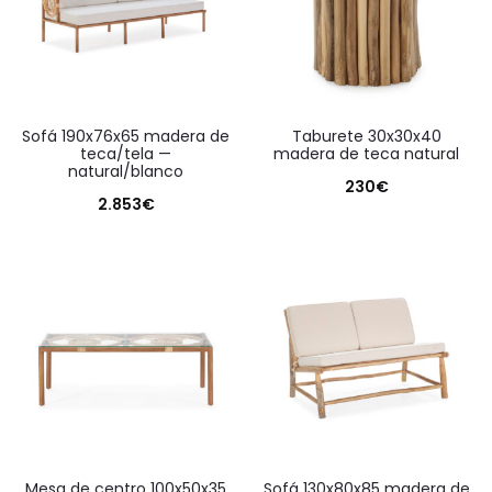
sofá 190x76x65 madera de
taburete 30x30x40
teca/tela —
madera de teca natural
natural/blanco
230
€
2.853
€
mesa de centro 100x50x35
sofá 130x80x85 madera de