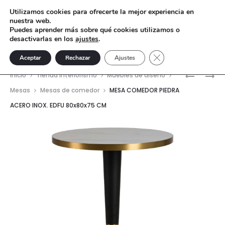
Utilizamos cookies para ofrecerte la mejor experiencia en
nuestra web.
Puedes aprender más sobre qué cookies utilizamos o
desactivarlas en los
ajustes
.
Cerrar el banner de 
Aceptar
Rechazar
Ajustes
Nave
MESA
MESA
Inicio
Tienda interiorismo
Muebles de diseño
COMEDO
COMEDO
del
Mesas
Mesas de comedor
MESA COMEDOR PIEDRA
MARMOL
PIEDRA
ACERO INOX. EDFU 80x80x75 CM
prod
SINT.
ACERO
ASUAN
INOX.
80X80X7
QUENA
CM
80X80X7
CM