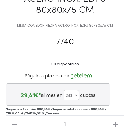
80x80x75 CM
MESA COMEDOR PIEDRA ACERO INOX. EDFU 80x80x75 CM
774
€
59 disponibles
Págalo a plazos con
29,41
€*
al mes en
cuotas
*Importe a financiar
882,36 €
/
Importe total adeudado
882,36 €
/
TIN
0,00 %
/
TAE
10,92 %
/
Ver más
MESA
COMEDOR