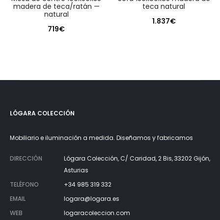
madera de teca/ratán —
teca natural
natural
1.837
€
719
€
LÓGARA COLECCIÓN
Mobiliario e iluminación a medida. Diseñamos y fabricamos
DIRECCIÓN
Lógara Colección, C/ Caridad, 2 Bis, 33202 Gijón,
Asturias
TELÉFONO
+34 985 319 332
EMAIL
logara@logara.es
WEB
logaracoleccion.com