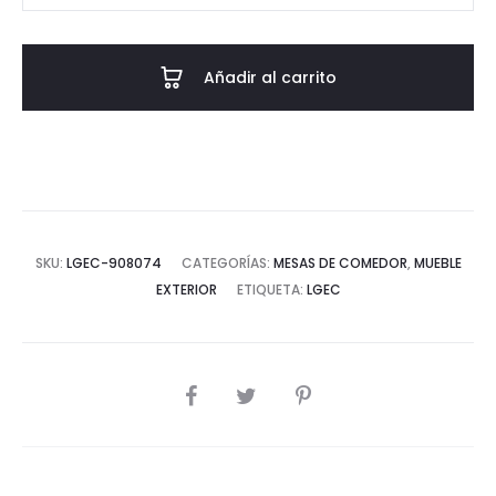
PIEDRA
ACERO
Añadir al carrito
INOX.
EDFU
80x80x75
CM
cantidad
SKU:
LGEC-908074
CATEGORÍAS:
MESAS DE COMEDOR
,
MUEBLE
EXTERIOR
ETIQUETA:
LGEC
COMPARTIR