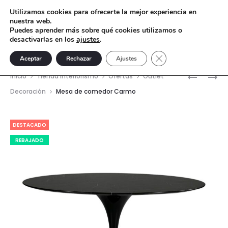
Utilizamos cookies para ofrecerte la mejor experiencia en
nuestra web.
Puedes aprender más sobre qué cookies utilizamos o
desactivarlas en los
ajustes
.
Cerrar el banner de 
Aceptar
Rechazar
Ajustes
Nave
MESA
MÉNSULA
Inicio
Tienda interiorismo
Ofertas
Outlet
DE
CARIÁTID
del
Decoración
Mesa de comedor Carmo
COMEDO
PEQUEÑA
prod
ALPINA
DESTACADO
REBAJADO