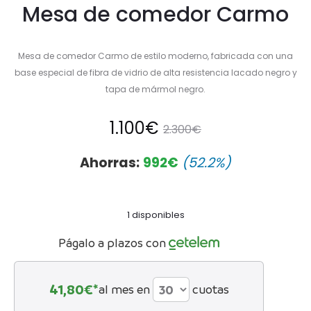
Mesa de comedor Carmo
Mesa de comedor Carmo de estilo moderno, fabricada con una
base especial de fibra de vidrio de alta resistencia lacado negro y
tapa de mármol negro.
El
El
1.100
€
2.300
€
precio
precio
Ahorras:
992
€
(52.2%)
actual
original
1 disponibles
es:
era:
Págalo a plazos con
1.100€.
2.300€.
41,80
€*
al mes en
cuotas