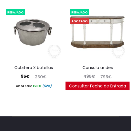
es:
era:
REBAJADO
REBAJADO
195€.
295€.
AGOTADO
cubitera 3 botellas
consola andes
El
El
El
El
95
€
495
€
250
€
795
€
precio
precio
precio
precio
Consultar Fecha de Entrada
Ahorras:
128
€
(62%)
Ahorras:
248
€
(37.7%)
actual
original
actual
original
es:
era:
es:
era:
95€.
250€.
495€.
795€.