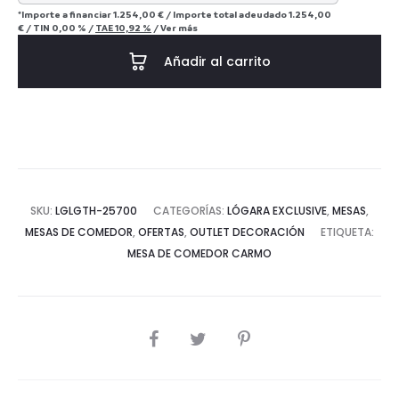
*Importe a financiar
1.254,00 €
/
Importe total adeudado
1.254,00
€
/
TIN
0,00 %
/
TAE
10,92 %
/
Ver más
Añadir al carrito
SKU:
LGLGTH-25700
CATEGORÍAS:
LÓGARA EXCLUSIVE
,
MESAS
,
MESAS DE COMEDOR
,
OFERTAS
,
OUTLET DECORACIÓN
ETIQUETA:
MESA DE COMEDOR CARMO
COMPARTIR