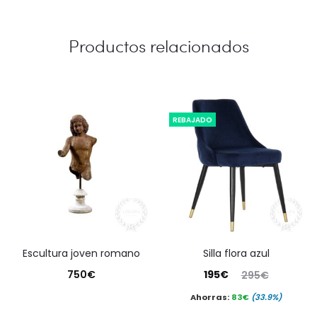
Productos relacionados
REBAJADO
escultura joven romano
silla flora azul
El
El
750
€
195
€
295
€
precio
precio
Ahorras:
83
€
(33.9%)
actual
original