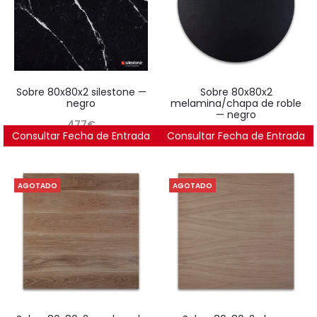
sobre 80x80x2 silestone —
sobre 80x80x2
negro
melamina/chapa de roble
— negro
477
€
Consultar Fecha de Entrada
Consultar Fecha de Entrada
240
€
AGOTADO
AGOTADO