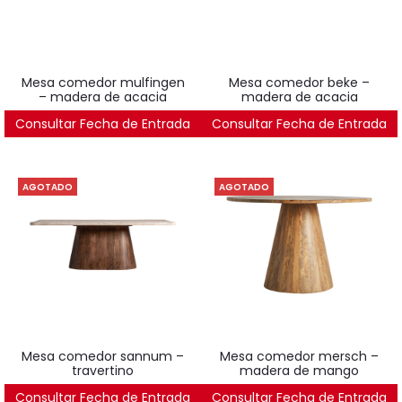
mesa comedor mulfingen
mesa comedor beke –
– madera de acacia
madera de acacia
Consultar Fecha de Entrada
2.571
€
Consultar Fecha de Entrada
2.792
€
AGOTADO
AGOTADO
mesa comedor sannum –
mesa comedor mersch –
travertino
madera de mango
Consultar Fecha de Entrada
3.395
€
Consultar Fecha de Entrada
914
€