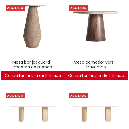
AGOTADO
AGOTADO
mesa bar jacquard –
mesa comedor varzi –
madera de mango
travertino
Consultar Fecha de Entrada
703
€
Consultar Fecha de Entrada
1.989
€
AGOTADO
AGOTADO