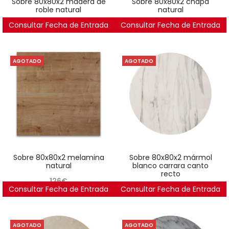
sobre 80x80x2 madera de
sobre 80x80x2 chapa
roble natural
natural
Consultar Fecha de Entrada
477
€
Consultar Fecha de Entrada
281
€
AGOTADO
AGOTADO
sobre 80x80x2 melamina
sobre 80x80x2 mármol
natural
blanco carrara canto
recto
126
€
Consultar Fecha de Entrada
Consultar Fecha de Entrada
649
€
AGOTADO
AGOTADO