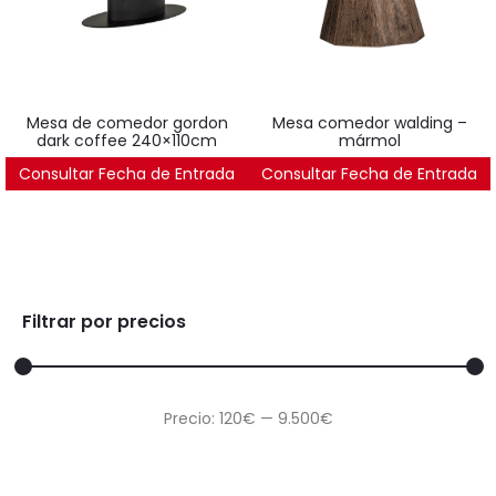
mesa de comedor gordon
mesa comedor walding –
dark coffee 240×110cm
mármol
Consultar Fecha de Entrada
3.214
€
Consultar Fecha de Entrada
1.135
€
Filtrar por precios
Precio
Precio
Precio:
120€
—
9.500€
mínimo
máximo