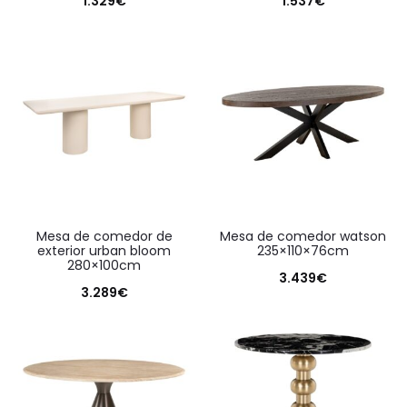
1.329
€
1.537
€
mesa de comedor de
mesa de comedor watson
exterior urban bloom
235×110×76cm
280×100cm
3.439
€
3.289
€