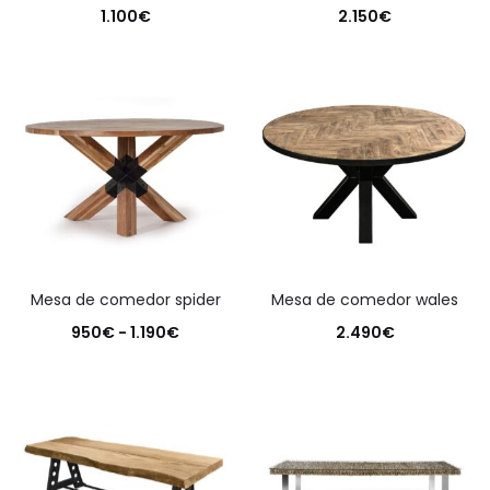
1.100
€
2.150
€
mesa de comedor spider
mesa de comedor wales
Rango
950
€
-
1.190
€
2.490
€
de
precios:
desde
950€