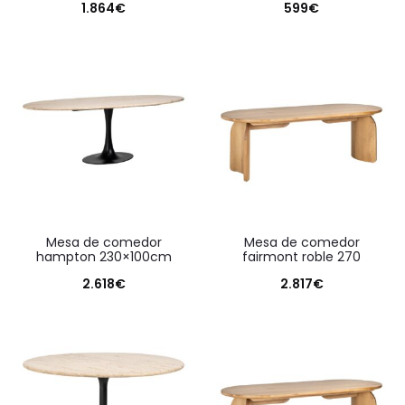
1.864
€
599
€
mesa de comedor
mesa de comedor
hampton 230×100cm
fairmont roble 270
2.618
€
2.817
€