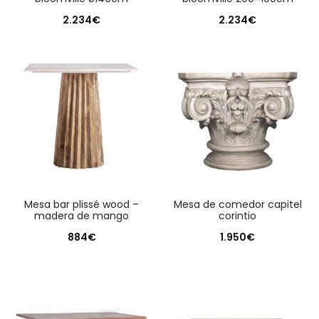
2.234
€
2.234
€
mesa bar plissé wood –
mesa de comedor capitel
madera de mango
corintio
884
€
1.950
€