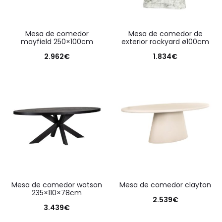
mesa de comedor
mesa de comedor de
mayfield 250×100cm
exterior rockyard ø100cm
2.962
€
1.834
€
mesa de comedor watson
mesa de comedor clayton
235×110×78cm
2.539
€
3.439
€