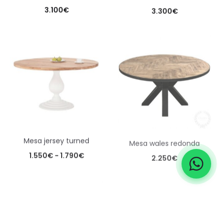
3.100
€
3.300
€
mesa jersey turned
mesa wales redonda
Rango
1.550
€
-
1.790
€
2.250
€
de
precios:
desde
1.550€