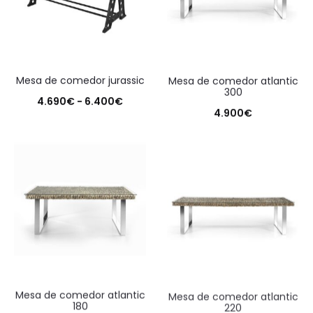
hasta
1.190€
mesa de comedor jurassic
mesa de comedor atlantic
300
Rango
4.690
€
-
6.400
€
4.900
€
de
precios:
desde
4.690€
hasta
6.400€
mesa de comedor atlantic
mesa de comedor atlantic
180
220