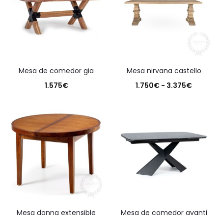
mesa de comedor gia
mesa nirvana castello
Rango
1.575
€
1.750
€
-
3.375
€
de
precios
desde
1.750€
hasta
3.375€
mesa donna extensible
mesa de comedor avanti