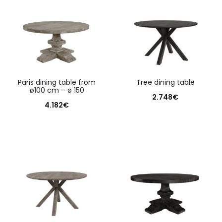
paris dining table from
tree dining table
ø100 cm – ø 150
2.748
€
4.182
€