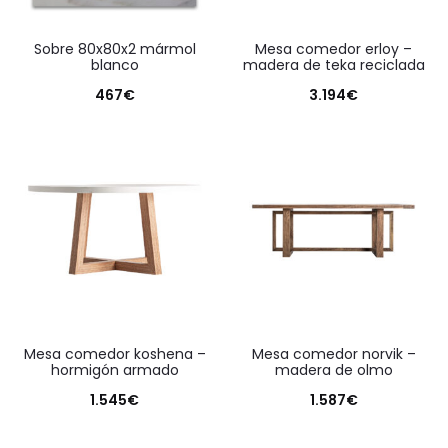
sobre 80x80x2 mármol
mesa comedor erloy –
blanco
madera de teka reciclada
467
€
3.194
€
mesa comedor koshena –
mesa comedor norvik –
hormigón armado
madera de olmo
1.545
€
1.587
€