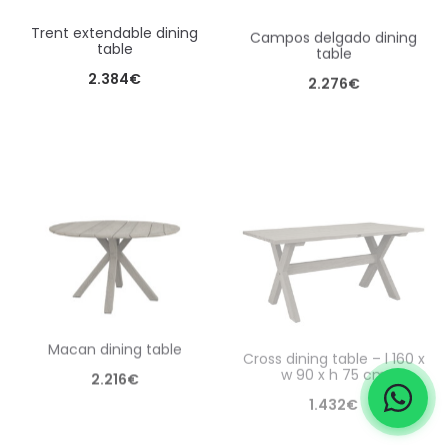
trent extendable dining
campos delgado dining
table
table
2.384
€
2.276
€
macan dining table
cross dining table – l 160 x
w 90 x h 75 cm
2.216
€
1.432
€