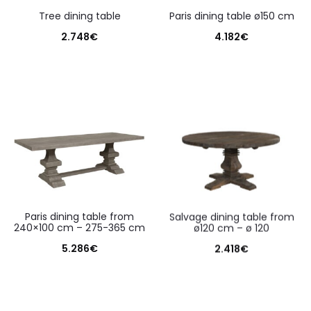
tree dining table
paris dining table ø150 cm
2.748
€
4.182
€
paris dining table from
salvage dining table from
240×100 cm – 275-365 cm
ø120 cm – ø 120
5.286
€
2.418
€