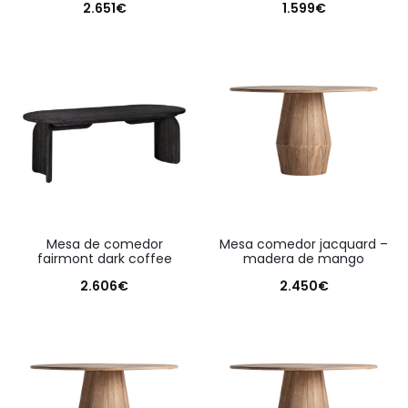
2.651
€
1.599
€
mesa de comedor
mesa comedor jacquard –
fairmont dark coffee
madera de mango
2.606
€
2.450
€