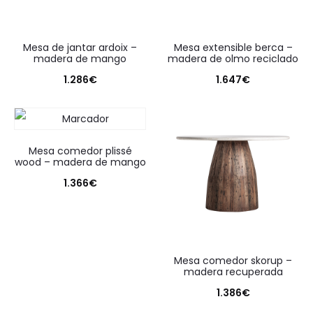
mesa de jantar ardoix –
mesa extensible berca –
madera de mango
madera de olmo reciclado
1.286
€
1.647
€
mesa comedor plissé
wood – madera de mango
1.366
€
mesa comedor skorup –
madera recuperada
1.386
€