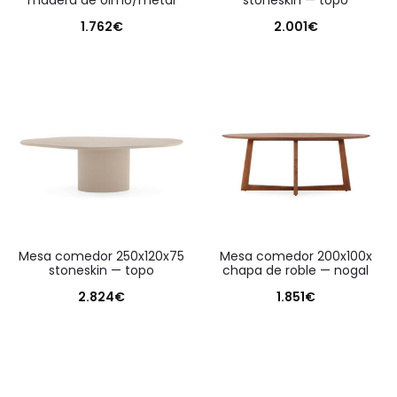
madera de olmo/metal
stoneskin — topo
1.762
€
2.001
€
mesa comedor 250x120x75
mesa comedor 200x100x
stoneskin — topo
chapa de roble — nogal
2.824
€
1.851
€