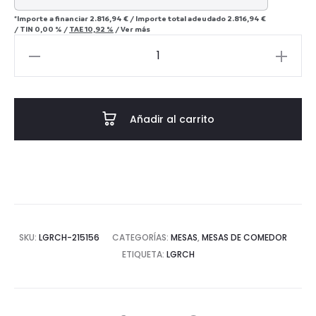
*Importe a financiar
2.816,94 €
/
Importe total adeudado
2.816,94 €
/
TIN
0,00 %
/
TAE
10,92 %
/
Ver más
Mesa
de
comedor
Almundi
Añadir al carrito
230×100cm
cantidad
SKU:
LGRCH-215156
CATEGORÍAS:
MESAS
,
MESAS DE COMEDOR
ETIQUETA:
LGRCH