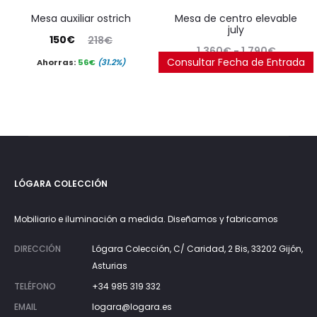
mesa auxiliar ostrich
mesa de centro elevable
july
El
El
150
€
218
€
Rango
1.360
€
-
1.790
€
precio
precio
Consultar Fecha de Entrada
Ahorras:
56
€
(31.2%)
de
actual
original
precios
es:
era:
desde
150€.
218€.
1.360€
hasta
1.790€
LÓGARA COLECCIÓN
Mobiliario e iluminación a medida. Diseñamos y fabricamos
DIRECCIÓN
Lógara Colección, C/ Caridad, 2 Bis, 33202 Gijón,
Asturias
TELÉFONO
+34 985 319 332
EMAIL
logara@logara.es