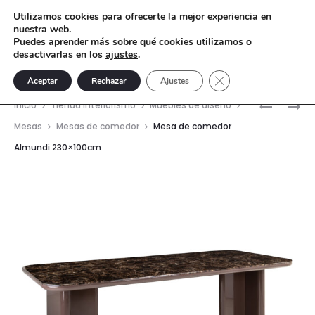
Utilizamos cookies para ofrecerte la mejor experiencia en
nuestra web.
Puedes aprender más sobre qué cookies utilizamos o
desactivarlas en los
ajustes
.
Cerrar el banner de 
Aceptar
Rechazar
Ajustes
Nave
MESA
MESA
Inicio
Tienda interiorismo
Muebles de diseño
DE
DE
del
Mesas
Mesas de comedor
Mesa de comedor
COMEDO
COMEDO
Almundi 230×100cm
prod
WINDSOR
MAXFIELD
230
300×120