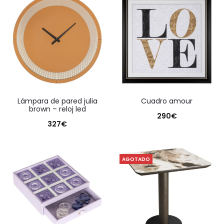
lámpara de pared julia
cuadro amour
brown – reloj led
290
€
327
€
AGOTADO