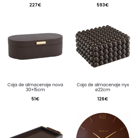
227
€
593
€
caja de almacenaje nova
caja de almacenaje nyx
30×15cm
ø22cm
51
€
126
€