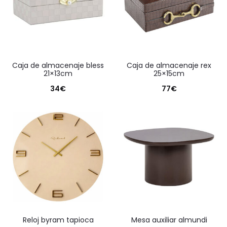
caja de almacenaje bless
caja de almacenaje rex
21×13cm
25×15cm
34
€
77
€
reloj byram tapioca
mesa auxiliar almundi