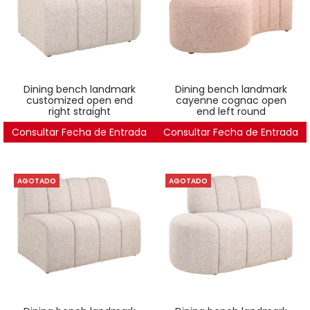
dining bench landmark
dining bench landmark
customized open end
cayenne cognac open
right straight
end left round
Consultar Fecha de Entrada
1.805
€
Consultar Fecha de Entrada
2.314
€
AGOTADO
AGOTADO