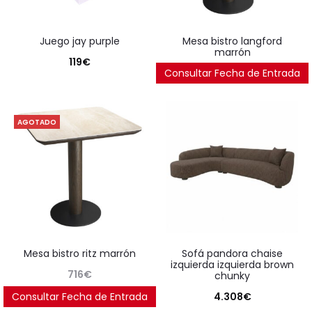
juego jay purple
mesa bistro langford
marrón
119
€
Consultar Fecha de Entrada
716
€
AGOTADO
mesa bistro ritz marrón
sofá pandora chaise
izquierda izquierda brown
716
€
chunky
Consultar Fecha de Entrada
4.308
€