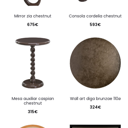
mirror zia chestnut
consola cordelia chestnut
675
€
593
€
mesa auxiliar caspian
wall art diga brunzae 110ø
chestnut
324
€
315
€