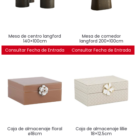
mesa de centro langford
mesa de comedor
140×100cm
langford 200×100cm
Consultar Fecha de Entrada
1.329
€
Consultar Fecha de Entrada
1.846
€
caja de almacenaje floral
caja de almacenaje lillie
ø18cm
18×12.5cm