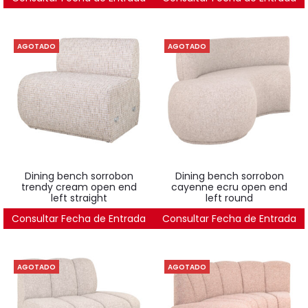
AGOTADO
AGOTADO
dining bench sorrobon
dining bench sorrobon
trendy cream open end
cayenne ecru open end
left straight
left round
Consultar Fecha de Entrada
1.895
€
Consultar Fecha de Entrada
2.439
€
AGOTADO
AGOTADO