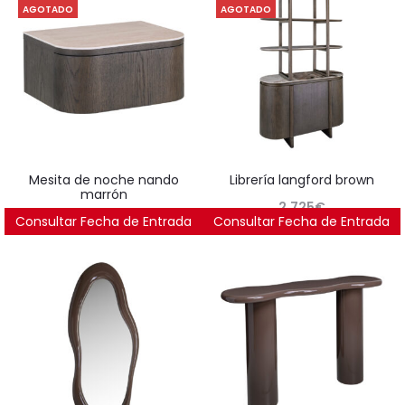
AGOTADO
AGOTADO
mesita de noche nando
librería langford brown
marrón
2.725
€
Consultar Fecha de Entrada
380
€
Consultar Fecha de Entrada