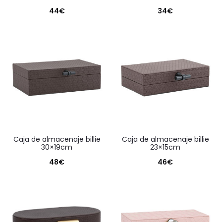
44
€
34
€
caja de almacenaje billie
caja de almacenaje billie
30×19cm
23×15cm
48
€
46
€