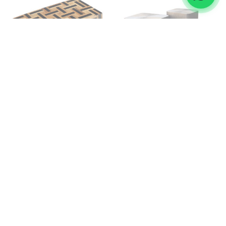
caja de almacenaje floor
mesa de centro cubes
22×11cm
632
€
73
€