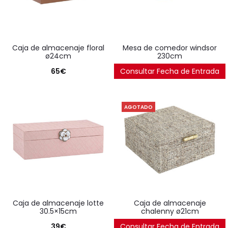
caja de almacenaje floral
mesa de comedor windsor
ø24cm
230cm
65
€
Consultar Fecha de Entrada
1.980
€
AGOTADO
caja de almacenaje lotte
caja de almacenaje
30.5×15cm
chalenny ø21cm
39
€
Consultar Fecha de Entrada
77
€