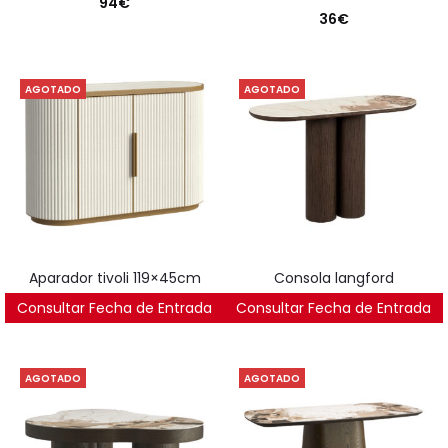
94
€
36
€
AGOTADO
AGOTADO
aparador tivoli 119×45cm
consola langford
Consultar Fecha de Entrada
1.997
€
Consultar Fecha de Entrada
857
€
AGOTADO
AGOTADO