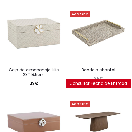
AGOTADO
caja de almacenaje lillie
bandeja chantel
23×18.5cm
85
€
39
€
Consultar Fecha de Entrada
AGOTADO