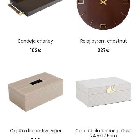
bandeja charley
reloj byram chestnut
102
€
227
€
objeto decorativo viper
caja de almacenaje bless
24.5×17.5cm