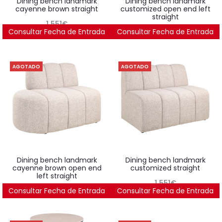
dining bench landmark
dining bench landmark
cayenne brown straight
customized open end left
straight
1.551
€
Consultar Fecha de Entrada
Consultar Fecha de Entrada
1.805
€
AGOTADO
AGOTADO
dining bench landmark
dining bench landmark
cayenne brown open end
customized straight
left straight
1.551
€
Consultar Fecha de Entrada
1.805
€
Consultar Fecha de Entrada