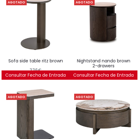
AGOTADO
AGOTADO
sofa side table ritz brown
nightstand nando brown
2-drawers
336
€
Consultar Fecha de Entrada
Consultar Fecha de Entrada
823
€
AGOTADO
AGOTADO