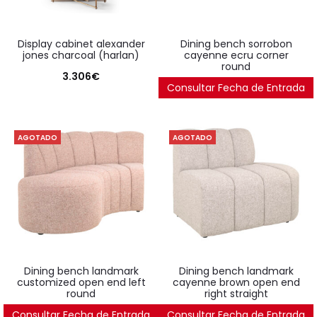
display cabinet alexander
dining bench sorrobon
jones charcoal (harlan)
cayenne ecru corner
round
3.306
€
Consultar Fecha de Entrada
2.219
€
AGOTADO
AGOTADO
dining bench landmark
dining bench landmark
customized open end left
cayenne brown open end
round
right straight
Consultar Fecha de Entrada
2.314
€
Consultar Fecha de Entrada
1.805
€