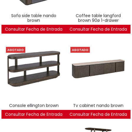
sofa side table nando
coffee table langford
brown
brown 90ø 1-drawer
Consultar Fecha de Entrada
353
€
Consultar Fecha de Entrada
1.261
€
AGOTADO
AGOTADO
console ellington brown
tv cabinet nando brown
Consultar Fecha de Entrada
1.212
€
Consultar Fecha de Entrada
1.101
€