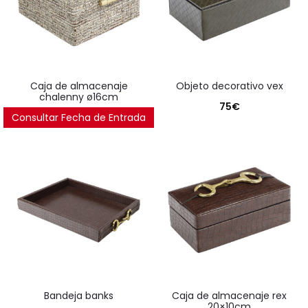
caja de almacenaje
objeto decorativo vex
chalenny ø16cm
75
€
Consultar Fecha de Entrada
68
€
bandeja banks
caja de almacenaje rex
20×10cm