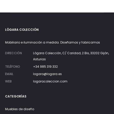
desde
950€
hasta
1.190€
LÓGARA COLECCIÓN
Mobiliario e iluminación a medida. Diseñamos y fabricamos
DIRECCIÓN
Lógara Colección, C/ Caridad, 2 Bis, 33202 Gijón,
Asturias
TELÉFONO
+34 985 319 332
EMAIL
logara@logara.es
WEB
logaracoleccion.com
CATEGORÍAS
Muebles de diseño