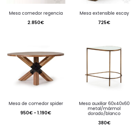
mesa comedor regencia
mesa extensible escay
2.850
€
725
€
mesa de comedor spider
mesa auxiliar 60x40x60
metal/mármol
Rango
950
€
-
1.190
€
dorado/blanco
de
380
€
precios: