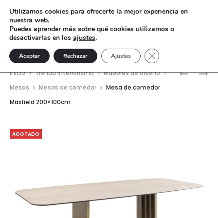
Utilizamos cookies para ofrecerte la mejor experiencia en
nuestra web.
Puedes aprender más sobre qué cookies utilizamos o
desactivarlas en los
ajustes
.
Cerrar el banner de 
Aceptar
Rechazar
Ajustes
Nave
MESA
MESA
Inicio
Tienda interiorismo
Muebles de diseño
DE
ALTA
del
Mesas
Mesas de comedor
Mesa de comedor
COMEDO
PRANCER
Maxfield 200×100cm
prod
MAXFIELD
230×100
AGOTADO