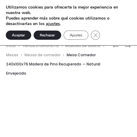
Utilizamos cookies para ofrecerte la mejor experiencia en
nuestra web.
Puedes aprender más sobre qué cookies utilizamos o
desactivarlas en los
ajustes
.
Cerrar el banner de 
Aceptar
Rechazar
Ajustes
Nave
MESA
CONSOL
Inicio
Tienda interiorismo
Muebles de diseño
AUXILIAR
183X45X
del
Mesas
Mesas de comedor
Mesa Comedor
60X60X6
MADERA
240x100x76 Madera de Pino Recuperado — Natural
prod
MADERA
DE
Envejecido
DE
PINO
PINO
RECUPER
RECUPER
—
—
NATURAL
NATURAL
ENVEJEC
ENVEJEC