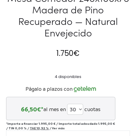
Madera de Pino
Recuperado — Natural
Envejecido
1.750
€
4 disponibles
Págalo a plazos con
66,50
€*
al mes en
cuotas
*Importe a financiar
1.995,00 €
/
Importe total adeudado
1.995,00 €
/
TIN
0,00 %
/
TAE
10,92 %
/
Ver más