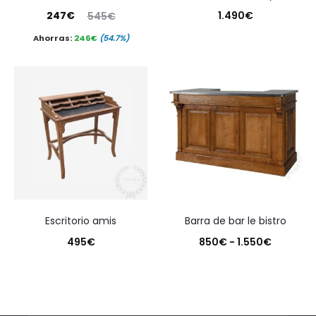
El
El
247
€
1.490
€
545
€
precio
precio
Ahorras:
246
€
(54.7%)
actual
original
es:
era:
247€.
545€.
escritorio amis
barra de bar le bistro
Rango
495
€
850
€
-
1.550
€
de
precios:
desde