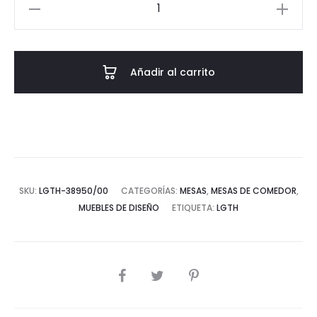
Mesa
Comedor
240x100x76
Madera
Añadir al carrito
de
Pino
Recuperado
-
-
Natural
SKU:
LGTH-38950/00
CATEGORÍAS:
MESAS
,
MESAS DE COMEDOR
,
Envejecido
MUEBLES DE DISEÑO
ETIQUETA:
LGTH
cantidad
COMPARTIR