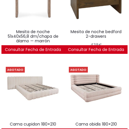
mesita de noche
mesita de noche bedford
51x40x56,8 dm/chapa de
2-drawers
álamo — marrón
438
€
Consultar Fecha de Entrada
283
€
Consultar Fecha de Entrada
AGOTADO
AGOTADO
cama cupidon 180×210
cama obidis 180×210