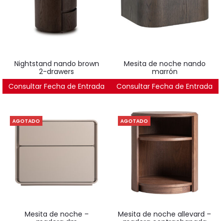
nightstand nando brown
mesita de noche nando
2-drawers
marrón
Consultar Fecha de Entrada
823
€
Consultar Fecha de Entrada
380
€
AGOTADO
AGOTADO
mesita de noche –
mesita de noche allevard –