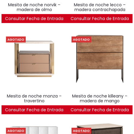
mesita de noche norvik –
mesita de noche lecco –
madera de olmo
madera contrachapada
Consultar Fecha de Entrada
562
€
Consultar Fecha de Entrada
542
€
AGOTADO
AGOTADO
mesita de noche monza –
mesita de noche killeany –
travertino
madera de mango
Consultar Fecha de Entrada
984
€
Consultar Fecha de Entrada
452
€
AGOTADO
AGOTADO