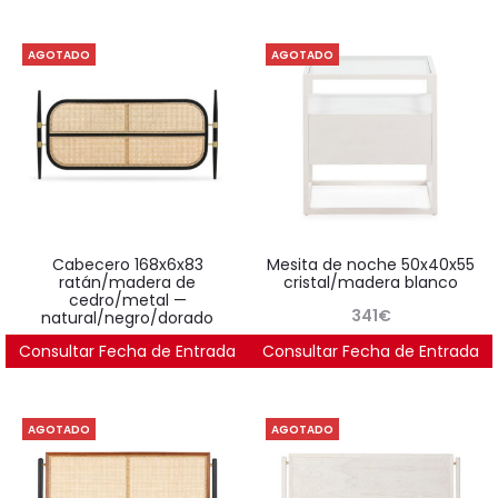
AGOTADO
AGOTADO
cabecero 168x6x83
mesita de noche 50x40x55
ratán/madera de
cristal/madera blanco
cedro/metal —
341
€
natural/negro/dorado
Consultar Fecha de Entrada
973
€
Consultar Fecha de Entrada
AGOTADO
AGOTADO