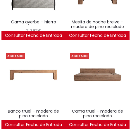
cama ayerbe – hierro
mesita de noche breive –
madera de pino reciclado
2.792
€
Consultar Fecha de Entrada
Consultar Fecha de Entrada
498
€
AGOTADO
AGOTADO
banco truel – madera de
cama truel – madera de
pino reciclado
pino reciclado
Consultar Fecha de Entrada
522
€
Consultar Fecha de Entrada
1.788
€