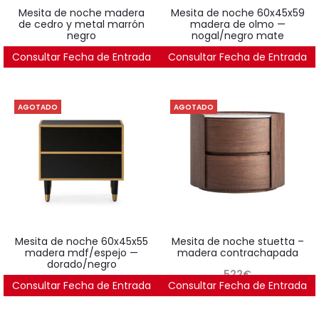
mesita de noche madera
mesita de noche 60x45x59
de cedro y metal marrón
madera de olmo —
negro
nogal/negro mate
Consultar Fecha de Entrada
620
€
Consultar Fecha de Entrada
862
€
AGOTADO
AGOTADO
mesita de noche 60x45x55
mesita de noche stuetta –
madera mdf/espejo —
madera contrachapada
dorado/negro
522
€
Consultar Fecha de Entrada
561
€
Consultar Fecha de Entrada