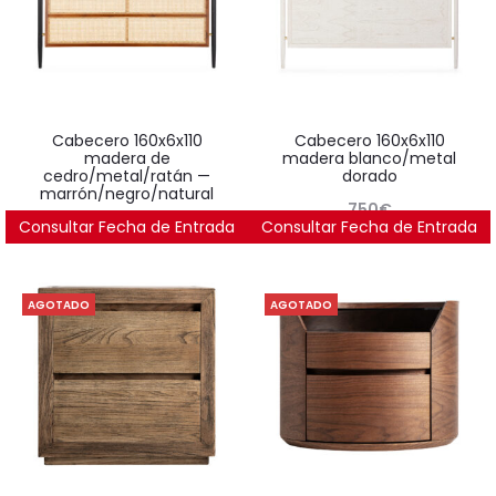
cabecero 160x6x110
cabecero 160x6x110
madera de
madera blanco/metal
cedro/metal/ratán —
dorado
marrón/negro/natural
750
€
Consultar Fecha de Entrada
999
€
Consultar Fecha de Entrada
AGOTADO
AGOTADO