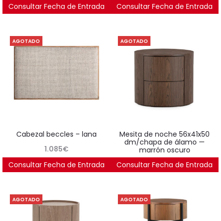
Consultar Fecha de Entrada
2.345
€
Consultar Fecha de Entrada
2.471
€
AGOTADO
AGOTADO
cabezal beccles – lana
mesita de noche 56x41x50
dm/chapa de álamo —
1.085
€
marrón oscuro
Consultar Fecha de Entrada
Consultar Fecha de Entrada
419
€
AGOTADO
AGOTADO