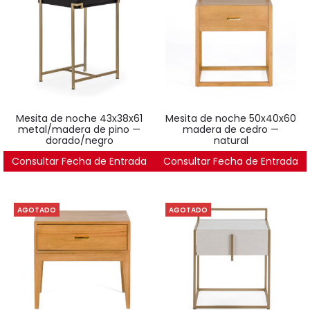
mesita de noche 43x38x61
mesita de noche 50x40x60
metal/madera de pino —
madera de cedro —
dorado/negro
natural
Consultar Fecha de Entrada
194
€
Consultar Fecha de Entrada
295
€
AGOTADO
AGOTADO