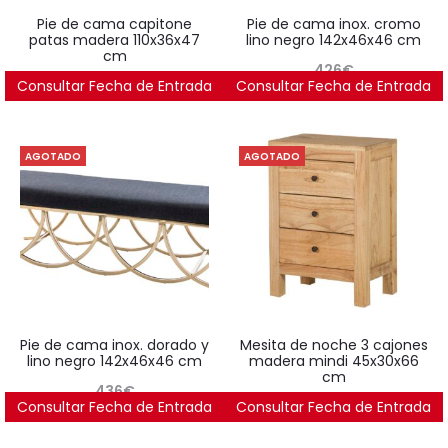
pie de cama capitone
pie de cama inox. cromo
patas madera 110x36x47
lino negro 142x46x46 cm
cm
426
€
Consultar Fecha de Entrada
254
€
Consultar Fecha de Entrada
AGOTADO
AGOTADO
pie de cama inox. dorado y
mesita de noche 3 cajones
lino negro 142x46x46 cm
madera mindi 45x30x66
cm
436
€
Consultar Fecha de Entrada
Consultar Fecha de Entrada
315
€