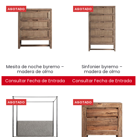
AGOTADO
AGOTADO
mesita de noche byremo –
sinfonier byremo –
madera de olmo
madera de olmo
Consultar Fecha de Entrada
562
€
Consultar Fecha de Entrada
984
€
AGOTADO
AGOTADO