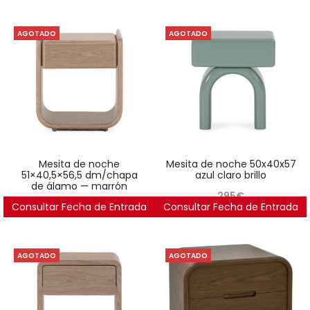
AGOTADO
AGOTADO
mesita de noche
mesita de noche 50x40x57
51×40,5×56,5 dm/chapa
azul claro brillo
de álamo — marrón
295
€
Consultar Fecha de Entrada
409
€
Consultar Fecha de Entrada
AGOTADO
AGOTADO