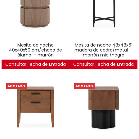
mesita de noche
mesita de noche 48x48x61
40x40x50 dm/chapa de
madera de cedro/metal —
álamo — marrón
marrón miel/negro
Consultar Fecha de Entrada
411
€
Consultar Fecha de Entrada
365
€
AGOTADO
AGOTADO