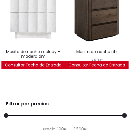
mesita de noche mulcey –
mesita de noche ritz
madera dm
760
€
Consultar Fecha de Entrada
472
€
Consultar Fecha de Entrada
Filtrar por precios
Precio
Precio
Precio:
190€
—
3.560€