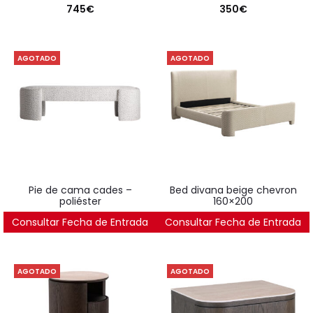
745
€
350
€
AGOTADO
AGOTADO
pie de cama cades –
bed divana beige chevron
poliéster
160×200
Consultar Fecha de Entrada
502
€
Consultar Fecha de Entrada
1.791
€
AGOTADO
AGOTADO