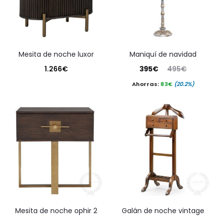
mesita de noche luxor
maniquí de navidad
El
El
1.266
€
395
€
495
€
precio
precio
Ahorras:
83
€
(20.2%)
actual
original
es:
era:
395€.
495€.
mesita de noche ophir 2
galán de noche vintage