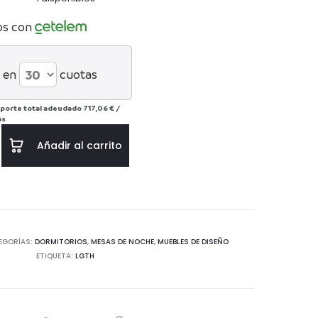
os con
 en
cuotas
porte total adeudado
717,06 €
/
ás
Añadir al carrito
EGORÍAS:
DORMITORIOS
,
MESAS DE NOCHE
,
MUEBLES DE DISEÑO
ETIQUETA:
LGTH