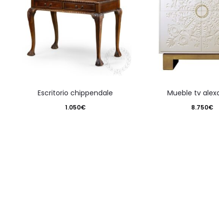
escritorio chippendale
mueble tv ale
1.050
€
8.750
€