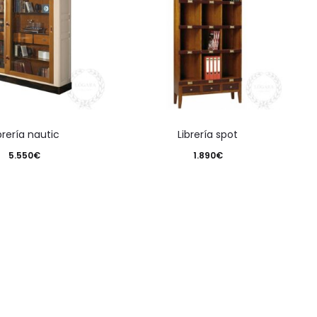
ibrería nautic
librería spot
5.550
€
1.890
€