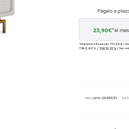
Págalo a plaz
23,90
€*
al mes
*Importe a financiar
717,06 €
/
Im
TIN
0,00 %
/
TAE
10,91 %
/
Ver m
SKU:
LGTH-26455/21
CAT