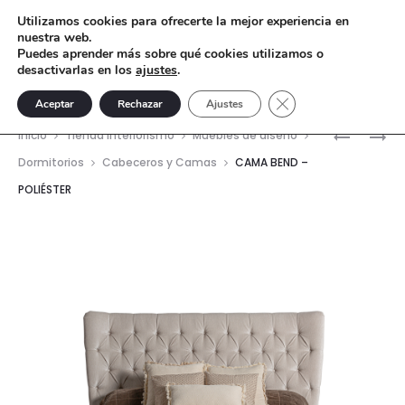
Utilizamos cookies para ofrecerte la mejor experiencia en
nuestra web.
Puedes aprender más sobre qué cookies utilizamos o
desactivarlas en los
ajustes
.
Cerrar el banner de 
Aceptar
Rechazar
Ajustes
Nave
CAMA
SOFÁ
Inicio
Tienda interiorismo
Muebles de diseño
DAYTON
RODINA
del
Dormitorios
Cabeceros y Camas
CAMA BEND –
–
POLIÉSTER
prod
LINO