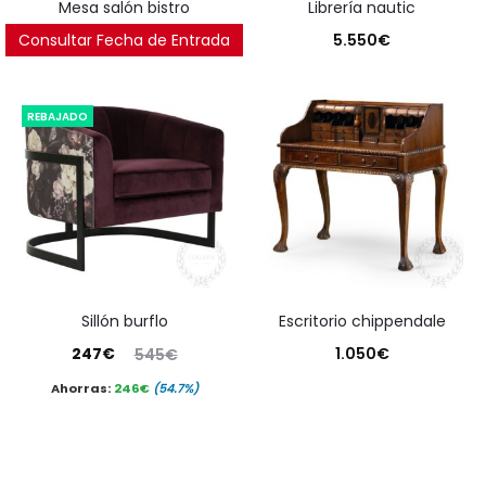
mesa salón bistro
librería nautic
Consultar Fecha de Entrada
250
€
5.550
€
REBAJADO
sillón burflo
escritorio chippendale
El
El
247
€
1.050
€
545
€
precio
precio
Ahorras:
246
€
(54.7%)
actual
original
es:
era:
247€.
545€.