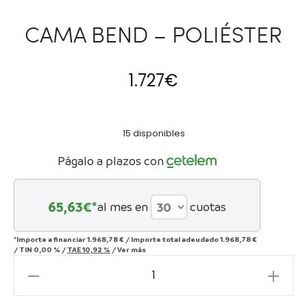
CAMA BEND – POLIÉSTER
1.727
€
15 disponibles
Págalo a plazos con
65,63
€*
al mes en
cuotas
*Importe a financiar
1.968,78 €
/
Importe total adeudado
1.968,78 €
/
TIN
0,00 %
/
TAE
10,92 %
/
Ver más
CAMA
BEND