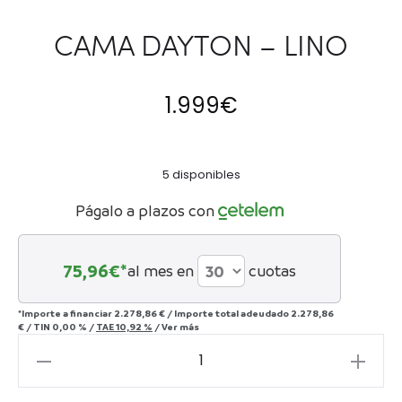
CAMA DAYTON – LINO
1.999
€
5 disponibles
Págalo a plazos con
75,96
€*
al mes en
cuotas
*Importe a financiar
2.278,86 €
/
Importe total adeudado
2.278,86
€
/
TIN
0,00 %
/
TAE
10,92 %
/
Ver más
CAMA
DAYTON