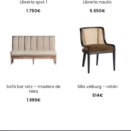
librería spot 1
librería nautic
1.750
€
5.550
€
sofá bar retz – madera de
silla velburg – ratán
teka
514
€
1.989
€