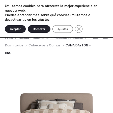
Utilizamos cookies para ofrecerte la mejor experiencia en
nuestra web.
Puedes aprender más sobre qué cookies utilizamos o
desactivarlas en los
ajustes
.
Cerrar el banner de 
Aceptar
Rechazar
Ajustes
Nave
MESA
CAMA
Inicio
Tienda interiorismo
Muebles de diseño
AUXILIAR
BEND
del
Dormitorios
Cabeceros y Camas
CAMA DAYTON –
RIMINI
–
LINO
prod
–
POLIÉSTE
MADERA
SUAR