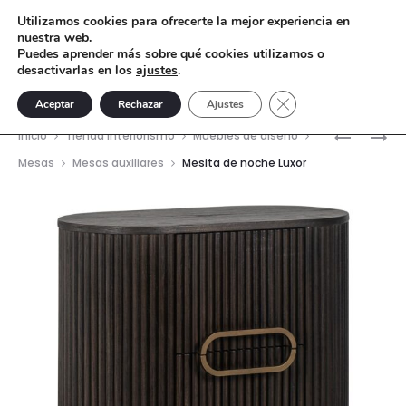
Utilizamos cookies para ofrecerte la mejor experiencia en
nuestra web.
Puedes aprender más sobre qué cookies utilizamos o
desactivarlas en los
ajustes
.
Cerrar el banner de 
Aceptar
Rechazar
Ajustes
Nave
MESA
MESA
Inicio
Tienda interiorismo
Muebles de diseño
AUXILIAR
DE
del
Mesas
Mesas auxiliares
Mesita de noche Luxor
ROSLY
CENTRO
prod
NARANJA
CAMBON
140×65C