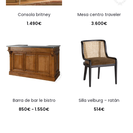
consola britney
mesa centro traveler
1.490
€
3.600
€
barra de bar le bistro
silla velburg – ratán
Rango
850
€
-
1.550
€
514
€
de
precios: