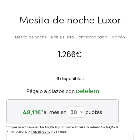
Mesita de noche Luxor
Mesita de noche – Roble, Hierro, Contrachapado – Marrón
1.266
€
11 disponibles
Págalo a plazos con
48,11
€*
al mes en
cuotas
*Importe a financiar
1.443,24 €
/
Importe total adeudado
1.443,24 €
/
TIN
0,00 %
/
TAE
10,92 %
/
Ver más