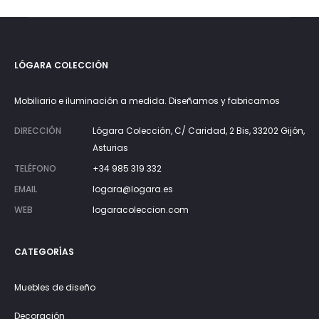
desde
850€
hasta
LÓGARA COLECCIÓN
1.550€
Mobiliario e iluminación a medida. Diseñamos y fabricamos
DIRECCIÓN
Lógara Colección, C/ Caridad, 2 Bis, 33202 Gijón,
Asturias
TELÉFONO
+34 985 319 332
EMAIL
logara@logara.es
WEB
logaracoleccion.com
CATEGORÍAS
Muebles de diseño
Decoración