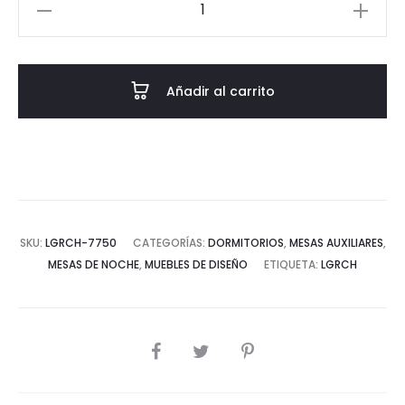
Mesita
de
noche
Luxor
Añadir al carrito
cantidad
SKU:
LGRCH-7750
CATEGORÍAS:
DORMITORIOS
,
MESAS AUXILIARES
,
MESAS DE NOCHE
,
MUEBLES DE DISEÑO
ETIQUETA:
LGRCH
COMPARTIR