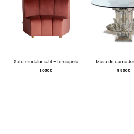
sofá modular suhl – terciopelo
mesa de comedor
1.000
€
9.500
€