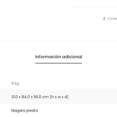
COMPART
FACEB
Información adicional
9 kg
31.0 x 84.0 x 56.0 cm (h x w x d)
Niagara piedra