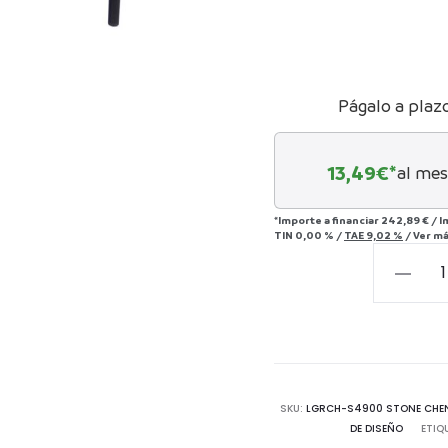
Págalo a plaz
13,49
€*
al mes
*Importe a financiar
242,89 €
/
I
TIN
0,00 %
/
TAE
9,02 %
/
Ver m
Cama
para
mascot
Dolly
Niagara
Stone
SKU:
LGRCH-S4900 STONE CHEN
DE DISEÑO
ETIQ
cantida