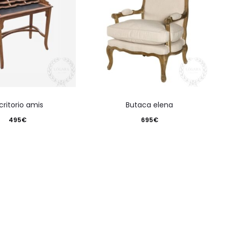
scritorio amis
butaca elena
495
€
695
€