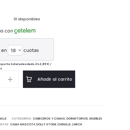
10 disponibles
os con
 en
cuotas
mporte total adeudado
242,89 €
/
ás
Añadir al carrito
as
ILLE
CATEGORÍAS:
CABECEROS Y CAMAS
,
DORMITORIOS
,
MUEBLES
UETAS:
CAMA MASCOTA DOLLY STONE CHENILLE
,
LGRCH
d