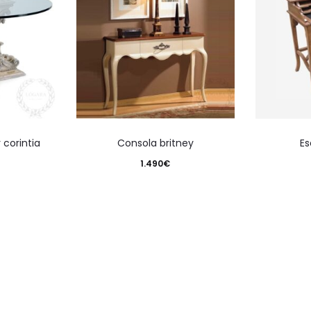
 corintia
consola britney
e
1.490
€