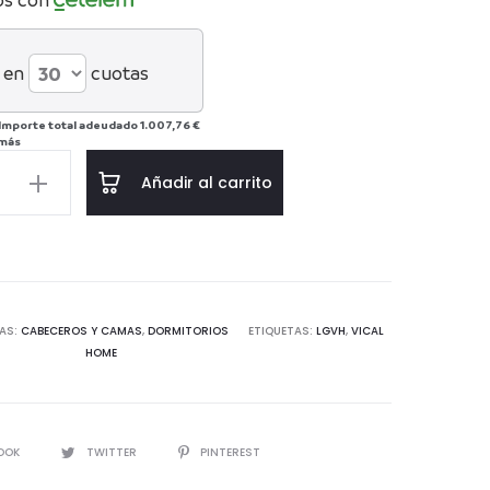
 en
cuotas
Importe total adeudado
1.007,76 €
 más
Añadir al carrito
d
AS:
CABECEROS Y CAMAS
,
DORMITORIOS
ETIQUETAS:
LGVH
,
VICAL
HOME
IR
OOK
TWITTER
PINTEREST