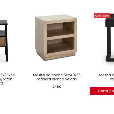
AGOTADO
mesita de noche 50x40x55
mesita de noche 50x35x66
o/ratán
madera blanco velado
m
al
249
€
Consulta