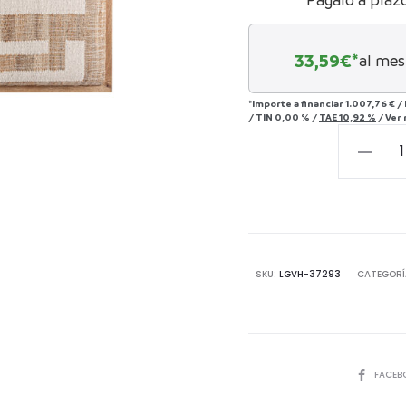
33,59
€*
al mes
*Importe a financiar
1.007,76 €
/
/
TIN
0,00 %
/
TAE
10,92 %
/
Ver
CABEZAL
REFFORD
-
YUTE
cantida
SKU:
LGVH-37293
CATEGORÍ
COMPART
FACEB