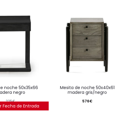
mesita de noche 50x40x61
adera negro
madera gris/negro
225
€
576
€
r Fecha de Entrada