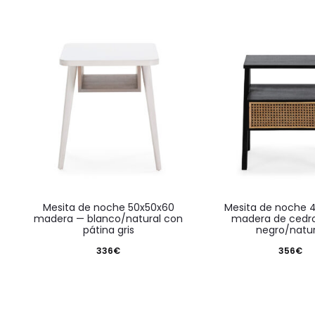
mesita de noche 50x50x60
mesita de noche 45x38x49
madera — blanco/natural con
madera de cedr
pátina gris
negro/natur
336
€
356
€