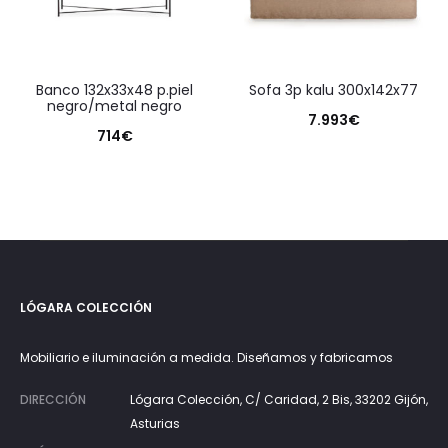
banco 132x33x48 p.piel
sofa 3p kalu 300x142x77
negro/metal negro
7.993
€
714
€
LÓGARA COLECCIÓN
Mobiliario e iluminación a medida. Diseñamos y fabricamos
DIRECCIÓN
Lógara Colección, C/ Caridad, 2 Bis, 33202 Gijón,
Asturias