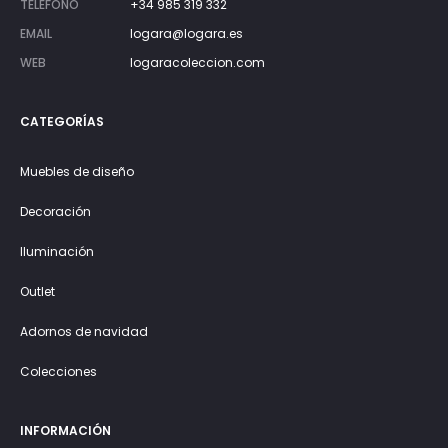
TELÉFONO
+34 985 319 332
EMAIL
logara@logara.es
WEB
logaracoleccion.com
CATEGORÍAS
Muebles de diseño
Decoración
Iluminación
Outlet
Adornos de navidad
Colecciones
INFORMACIÓN