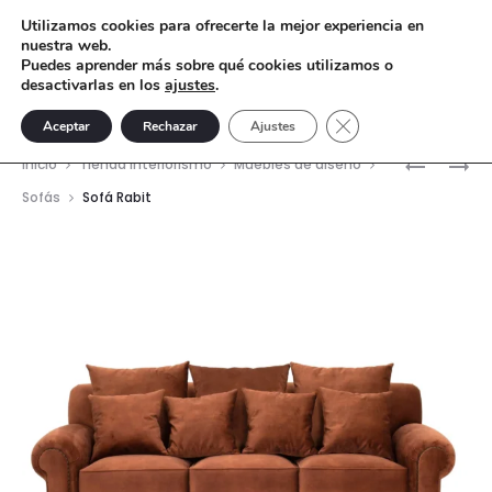
Utilizamos cookies para ofrecerte la mejor experiencia en
nuestra web.
Puedes aprender más sobre qué cookies utilizamos o
desactivarlas en los
ajustes
.
Cerrar el banner de 
Aceptar
Rechazar
Ajustes
Nave
CABEZA
MESA
Inicio
Tienda interiorismo
Muebles de diseño
DIANA
AUXILIAR
del
Sofás
Sofá Rabit
CAZADO
ICE
prod
Ø48CM