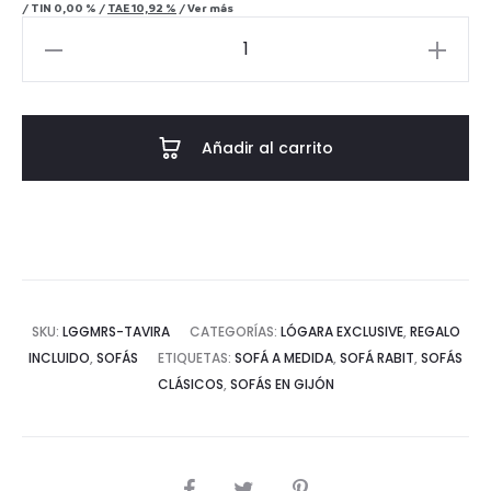
/
TIN
0,00 %
/
TAE
10,92 %
/
Ver más
Sofá
Rabit
cantidad
Añadir al carrito
SKU:
LGGMRS-TAVIRA
CATEGORÍAS:
LÓGARA EXCLUSIVE
,
REGALO
INCLUIDO
,
SOFÁS
ETIQUETAS:
SOFÁ A MEDIDA
,
SOFÁ RABIT
,
SOFÁS
CLÁSICOS
,
SOFÁS EN GIJÓN
COMPARTIR