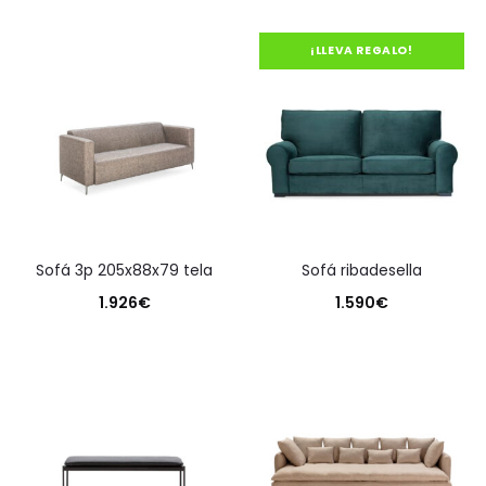
¡LLEVA REGALO!
sofá 3p 205x88x79 tela
sofá ribadesella
1.926
€
1.590
€