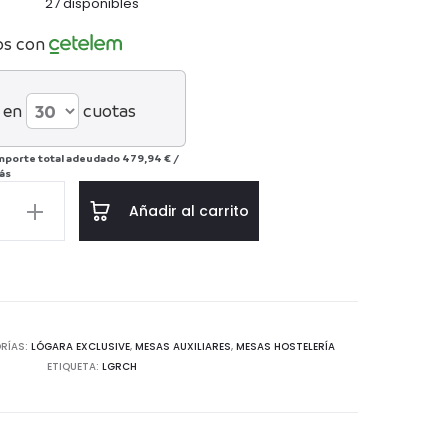
27 disponibles
os con
 en
cuotas
mporte total adeudado
479,94 €
/
ás
Añadir al carrito
d
RÍAS:
LÓGARA EXCLUSIVE
,
MESAS AUXILIARES
,
MESAS HOSTELERÍA
ETIQUETA:
LGRCH