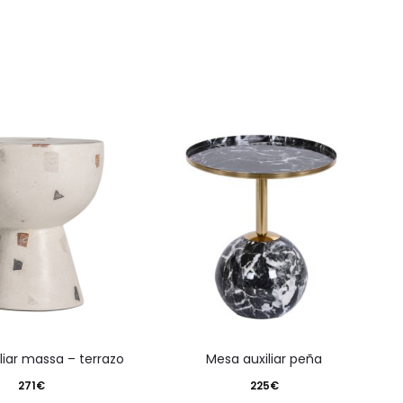
iliar massa – terrazo
mesa auxiliar peña
271
€
225
€