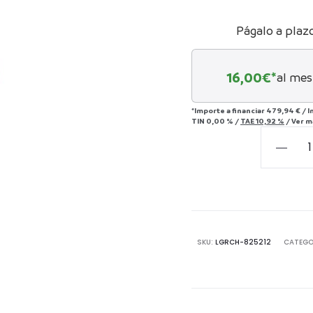
Págalo a plaz
16,00
€*
al mes
*Importe a financiar
479,94 €
/
I
TIN
0,00 %
/
TAE
10,92 %
/
Ver m
Mesa
auxiliar
Ice
Ø48cm
cantida
SKU:
LGRCH-825212
CATEGO