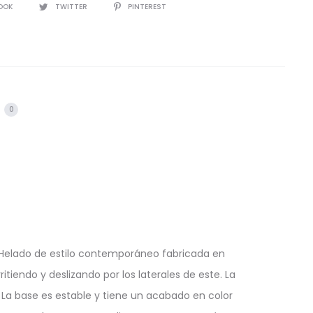
IR
OOK
TWITTER
PINTEREST
s
0
ar Helado de estilo contemporáneo fabricada en
tiendo y deslizando por los laterales de este. La
s. La base es estable y tiene un acabado en color