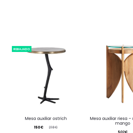
REBAJADO
mesa auxiliar ostrich
mesa auxiliar riesa – madera de
mango
El
El
150
€
218
€
502
€