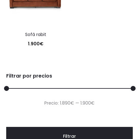
sofá rabit
1.900
€
Filtrar por precios
Precio
Precio
Precio:
1.890€
—
1.900€
mínimo
máximo
Filtrar