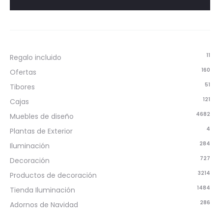
11
Regalo incluido
160
Ofertas
51
Tibores
121
Cajas
4682
Muebles de diseño
4
Plantas de Exterior
284
Iluminación
727
Decoración
3214
Productos de decoración
1484
Tienda Iluminación
286
Adornos de Navidad