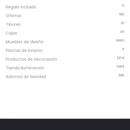
11
Regalo incluido
160
Ofertas
51
Tibores
121
Cajas
4682
Muebles de diseño
4
Plantas de Exterior
3214
Productos de decoración
1484
Tienda Iluminación
286
Adornos de Navidad