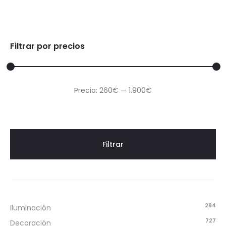
Filtrar por precios
Precio
Precio
Precio:
260€
—
1.900€
mínimo
máximo
Filtrar
284
Iluminación
727
Decoración