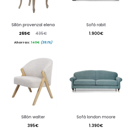
sillón provenzal elena
sofá rabit
El
El
265
€
435
€
1.900
€
precio
precio
Ahorras:
140
€
(39.1%)
actual
original
es:
era:
265€.
435€.
sillón walter
sofá london moore
395
€
1.390
€