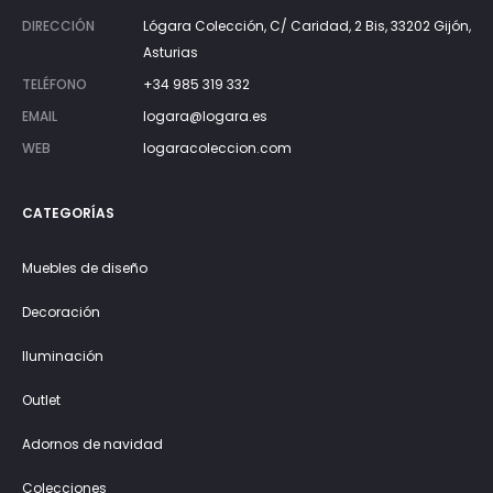
DIRECCIÓN
Lógara Colección, C/ Caridad, 2 Bis, 33202 Gijón,
Asturias
TELÉFONO
+34 985 319 332
EMAIL
logara@logara.es
WEB
logaracoleccion.com
CATEGORÍAS
Muebles de diseño
Decoración
Iluminación
Outlet
Adornos de navidad
Colecciones