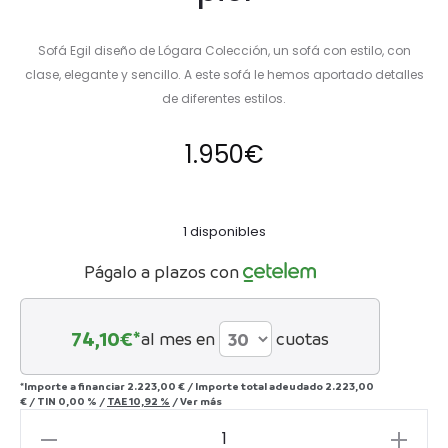
Sofá Egil diseño de Lógara Colección, un sofá con estilo, con
clase, elegante y sencillo. A este sofá le hemos aportado detalles
de diferentes estilos.
1.950
€
1 disponibles
Págalo a plazos con
74,10
€*
al mes en
cuotas
*Importe a financiar
2.223,00 €
/
Importe total adeudado
2.223,00
€
/
TIN
0,00 %
/
TAE
10,92 %
/
Ver más
Sofá