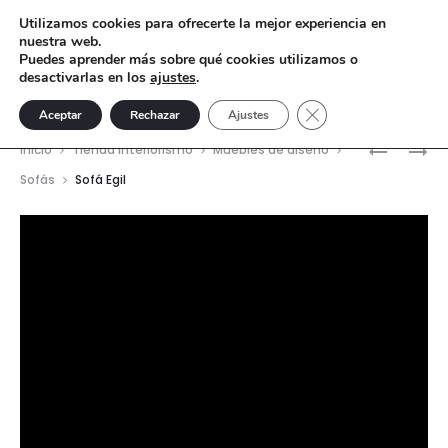
Utilizamos cookies para ofrecerte la mejor experiencia en
nuestra web.
Puedes aprender más sobre qué cookies utilizamos o
desactivarlas en los
ajustes
.
Cerrar el banner de 
Aceptar
Rechazar
Ajustes
Nave
JAULA
TORSO
Inicio
Tienda interiorismo
Muebles de diseño
FLOWER
GRIEGO
del
Sofás
Sofá Egil
GR
prod
Reproductor
de
vídeo