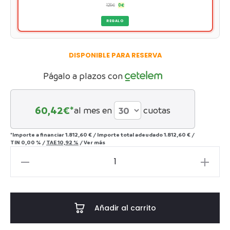
126
€
0
€
REGALO
DISPONIBLE PARA RESERVA
Págalo a plazos con
60,42
€*
al mes en
cuotas
*Importe a financiar
1.812,60 €
/
Importe total adeudado
1.812,60 €
/
TIN
0,00 %
/
TAE
10,92 %
/
Ver más
Sofá
Ribadesella
cantidad
Añadir al carrito