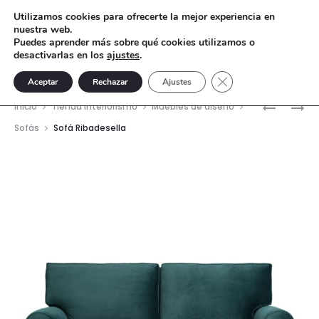
Utilizamos cookies para ofrecerte la mejor experiencia en
nuestra web.
Puedes aprender más sobre qué cookies utilizamos o
desactivarlas en los
ajustes
.
Cerrar el banner de 
Aceptar
Rechazar
Ajustes
Nave
SOFÁ
SOFÁ
Inicio
Tienda interiorismo
Muebles de diseño
CUDILLE
GIJÓN
del
Sofás
Sofá Ribadesella
prod