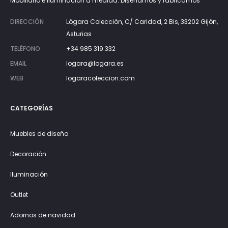
Mobiliario e iluminación a medida. Diseñamos y fabricamos
DIRECCIÓN
Lógara Colección, C/ Caridad, 2 Bis, 33202 Gijón,
Asturias
TELÉFONO
+34 985 319 332
EMAIL
logara@logara.es
WEB
logaracoleccion.com
CATEGORÍAS
Muebles de diseño
Decoración
Iluminación
Outlet
Adornos de navidad