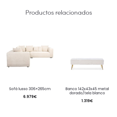
Productos relacionados
sofá lusso 306×265cm
banco 142x43x45 metal
dorado/tela blanco
6.979
€
1.319
€