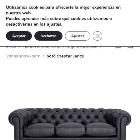
Utilizamos cookies para ofrecerte la mejor experiencia en
nuestra web.
Puedes aprender más sobre qué cookies utilizamos o
desactivarlas en los
ajustes
.
Cerrar el banner de 
Aceptar
Rechazar
Ajustes
Nave
PERRO
SOFÁ
Inicio
Tienda interiorismo
Lógara Exclusive
TECKEL
LONDON
del
Varios ShowRoom
Sofá chester Sencil
MARRÓN
MOORE
prod