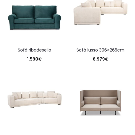
sofá ribadesella
sofá lusso 306×265cm
1.590
€
6.979
€