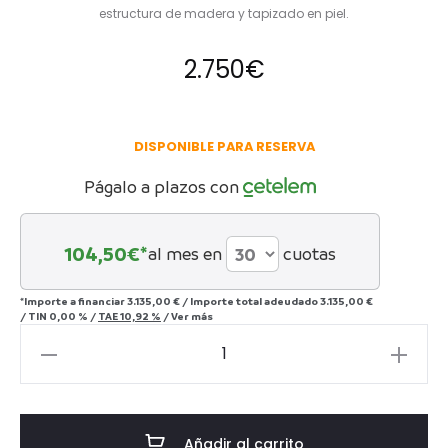
estructura de madera y tapizado en piel.
2.750
€
DISPONIBLE PARA RESERVA
Págalo a plazos con
104,50
€*
al mes en
cuotas
*Importe a financiar
3.135,00 €
/
Importe total adeudado
3.135,00 €
/
TIN
0,00 %
/
TAE
10,92 %
/
Ver más
Sofá
chester
Sencil
cantidad
Añadir al carrito