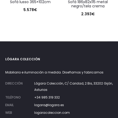
sofá lusso 365×102cm
sofá 186x82x115 metal
negro/tela crema
5.578
€
2.393
€
LÓGARA COLECCIÓN
Mobiliario e iluminación a medida. Diseñamos y fabricamos
DIRECCIÓN
Lógara Colección, C/ Caridad, 2 Bis, 33202 Gijón,
Asturias
TELÉFONO
+34 985 319 332
EMAIL
logara@logara.es
WEB
logaracoleccion.com