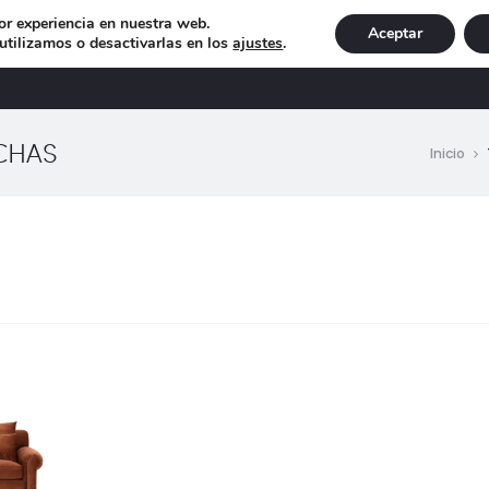
or experiencia en nuestra web.
Aceptar
tilizamos o desactivarlas en los
ajustes
.
DECORACIÓN
ILUMINACIÓN
NAVIDAD
EXCLU
NCHAS
Inicio
o