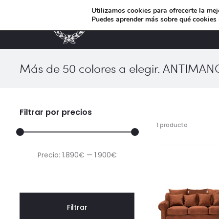
Utilizamos cookies para ofrecerte la mej
Puedes aprender más sobre qué cookies u
MUEBLES DE DISEÑO
Más de 50 colores a elegir. ANTIMA
Filtrar por precios
Mostrand
1 producto
el
único
Precio
Precio
Precio:
1.890€
—
1.900€
resultado
mínimo
máximo
Filtrar