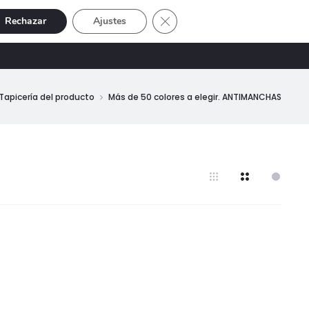
Cerrar el banner de cookies RGP
Rechazar
Ajustes
Buscar
Cuenta
SIVE
OFERTAS
0
Tapicería del producto
Más de 50 colores a elegir. ANTIMANCHAS