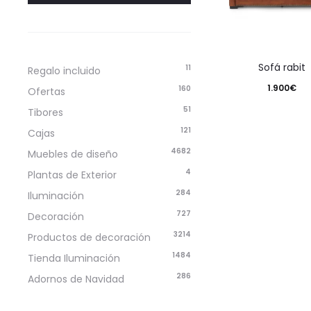
sofá rabit
11
Regalo incluido
1.900
€
160
Ofertas
51
Tibores
121
Cajas
4682
Muebles de diseño
4
Plantas de Exterior
284
Iluminación
727
Decoración
3214
Productos de decoración
1484
Tienda Iluminación
286
Adornos de Navidad