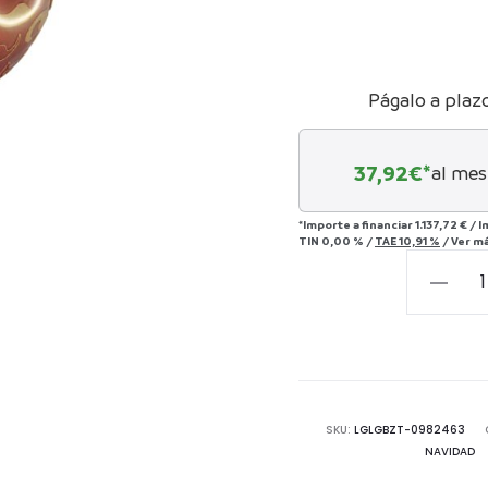
Págalo a plaz
37,92
€*
al mes
*Importe a financiar
1.137,72 €
/
I
TIN
0,00 %
/
TAE
10,91 %
/
Ver m
Bola
gigante
luminos
Navidad
cantida
SKU:
LGLGBZT-0982463
NAVIDAD