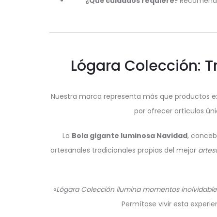
¿Qué cuidados requiere?
Recomenda
Lógara Colección: Tr
Nuestra marca representa más que productos exclu
por ofrecer artículos ú
La
Bola gigante luminosa Navidad
, conceb
artesanales tradicionales propias del mejor
artes
«
Lógara Colección ilumina momentos inolvidables
Permítase vivir esta experi