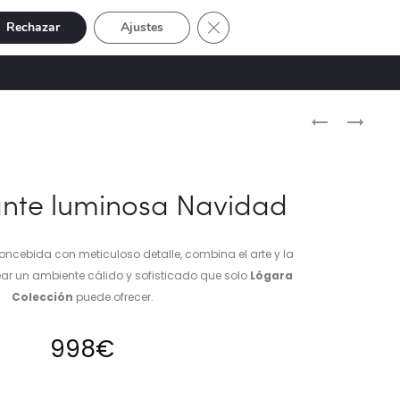
Cerrar el banner de cookies RGP
Rechazar
Ajustes
Buscar
Cuenta
SIVE
OFERTAS
0
Naveg
LAZO
SOLDADITO
BURDEOS
EDWYN
del
42
ORO-
produ
CM
ROJO
ante luminosa Navidad
oncebida con meticuloso detalle, combina el arte y la
ar un ambiente cálido y sofisticado que solo
Lógara
Colección
puede ofrecer.
998
€