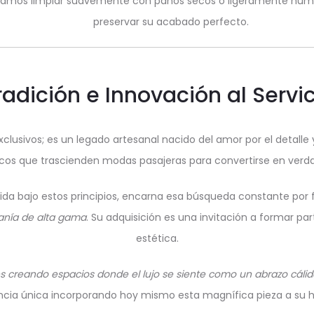
mos limpiar suavemente con paños secos o ligeramente humed
preservar su acabado perfecto.
adición e Innovación al Servi
sivos; es un legado artesanal nacido del amor por el detalle y
nicos que trascienden modas pasajeras para convertirse en verda
ida bajo estos principios, encarna esa búsqueda constante po
anía de alta gama
. Su adquisición es una invitación a formar part
estética.
 creando espacios donde el lujo se siente como un abrazo cálid
encia única incorporando hoy mismo esta magnífica pieza a su 