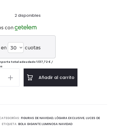
2 disponibles
os con
 en
cuotas
mporte total adeudado
1.137,72 €
/
ás
Añadir al carrito
a
d
CATEGORÍAS:
FIGURAS DE NAVIDAD
,
LÓGARA EXCLUSIVE
,
LUCES DE
ETIQUETA:
BOLA GIGANTE LUMINOSA NAVIDAD