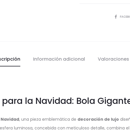
COMPART
FACEB
scripción
Información adicional
Valoracione
 para la Navidad: Bola Gigan
 Navidad
, una pieza emblemática de
decoración de lujo
diseñ
 esfera luminosa, concebida con meticuloso detalle, combina el