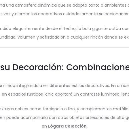
ciona una atmósfera dinámica que se adapta tanto a ambientes
usivos y elementos decorativos cuidadosamente seleccionados 
dida elegantemente desde el techo, la bola gigante actúa co
undidad, volumen y sofisticación a cualquier rincón donde se ex
 su Decoración: Combinaciones
umínica integrándola en diferentes estilos decorativos. En ambie
 en espacios rústicos-chic aportará un contraste luminoso llen
texturas nobles como terciopelo o lino, y complementos metálico
ambién puede acompañarla con otros objetos artesanales de alta 
en
Lógara Colección
.