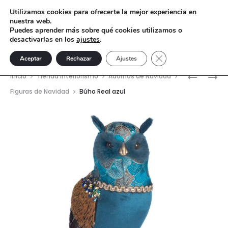
Utilizamos cookies para ofrecerte la mejor experiencia en
nuestra web.
Puedes aprender más sobre qué cookies utilizamos o
desactivarlas en los
ajustes
.
Cerrar el banner de 
Aceptar
Rechazar
Ajustes
Nave
CALABAZ
LECHUZA
Inicio
Tienda interiorismo
Adornos de Navidad
BURDEOS
REAL
del
Figuras de Navidad
Búho Real azul
ORO
AZUL
prod
PEQUEÑA