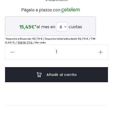
Págalo a plazos con
15,45
€*
al mes en
cuotas
*Importe a financiar
92,70 €
/
Importe total adeudado
92,70 €
/
TIN
0,00 %
/
TAE
10,71 %
/
Ver más
Búho
Real
azul
cantidad
Añadir al carrito