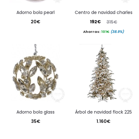
adorno bola pearl
centro de navidad charles
El
El
20
€
192
€
315
€
precio
precio
Ahorras:
101
€
(38.9%)
actual
original
es:
era:
192€.
315€.
adorno bola glass
árbol de navidad flock 225
35
€
1.160
€