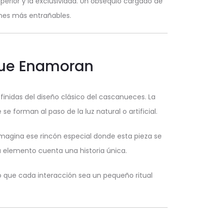
perior y la exclusividad. Un obsequio cargado de
ones más entrañables.
 que Enamoran
inidas del diseño clásico del cascanueces. La
e forman al paso de la luz natural o artificial.
Imagina ese rincón especial donde esta pieza se
 elemento cuenta una historia única.
o que cada interacción sea un pequeño ritual