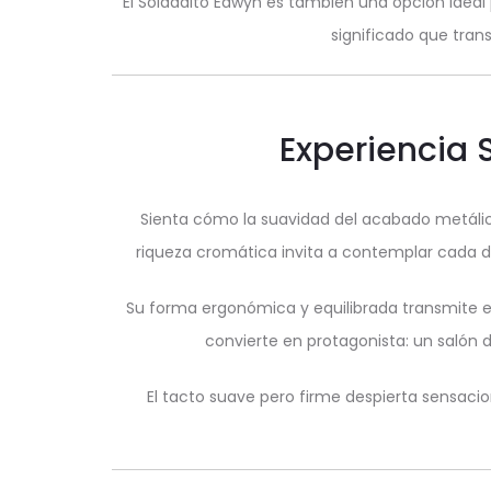
El Soldadito Edwyn es también una opción ideal 
significado que tran
Experiencia 
Sienta cómo la suavidad del acabado metáli
riqueza cromática invita a contemplar cada deta
Su forma ergonómica y equilibrada transmite es
convierte en protagonista: un salón
El tacto suave pero firme despierta sensaci