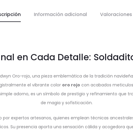
scripción
Información adicional
Valoracione
nal en Cada Detalle: Soldadi
dwyn Oro-rojo, una pieza emblemática de la tradición navideña r
istralmente el vibrante color
oro rojo
con acabados meticuloso
 simple adorno, es un símbolo de prestigio y refinamiento que t
de magia y sofisticación.
por expertos artesanos, quienes emplean técnicas ancestrales
nicos. Su presencia aporta una sensación cálida y acogedora qu