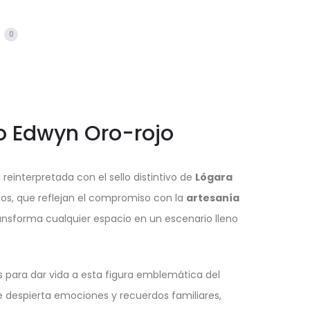
s
0
to Edwyn Oro-rojo
einterpretada con el sello distintivo de
Lógara
s, que reflejan el compromiso con la
artesanía
ransforma cualquier espacio en un escenario lleno
 para dar vida a esta figura emblemática del
e despierta emociones y recuerdos familiares,