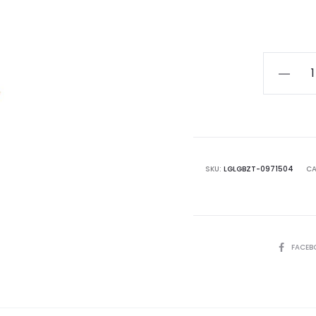
Soldadit
Edwyn
Oro-
rojo
cantida
SKU:
LGLGBZT-0971504
CA
COMPART
FACEB