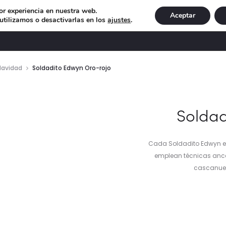
or experiencia en nuestra web.
Aceptar
tilizamos o desactivarlas en los
ajustes
.
DECORACIÓN
ILUMINACIÓN
NAVIDAD
EXCLU
Navidad
Soldadito Edwyn Oro-rojo
Soldad
Cada Soldadito Edwyn es
emplean técnicas ance
cascanuece