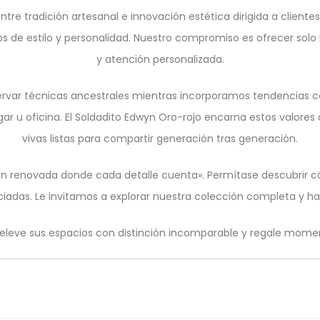
ntre tradición artesanal e innovación estética dirigida a clien
os de estilo y personalidad. Nuestro compromiso es ofrecer solo
y atención personalizada.
eservar técnicas ancestrales mientras incorporamos tendencia
ar u oficina. El Soldadito Edwyn Oro-rojo encarna estos valores 
vivas listas para compartir generación tras generación.
ión renovada donde cada detalle cuenta». Permítase descubrir c
ciadas. Le invitamos a explorar nuestra colección completa y 
 eleve sus espacios con distinción incomparable y regale momen