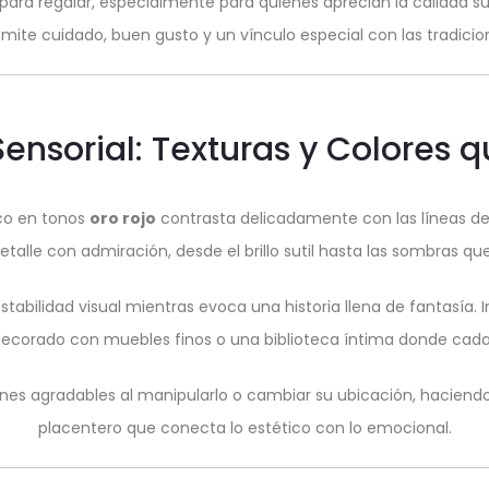
para regalar, especialmente para quienes aprecian la calidad su
smite cuidado, buen gusto y un vínculo especial con las tradici
Sensorial: Texturas y Colores
co en tonos
oro rojo
contrasta delicadamente con las líneas def
lle con admiración, desde el brillo sutil hasta las sombras que s
tabilidad visual mientras evoca una historia llena de fantasía. 
 decorado con muebles finos o una biblioteca íntima donde cada
ones agradables al manipularlo o cambiar su ubicación, haciend
placentero que conecta lo estético con lo emocional.