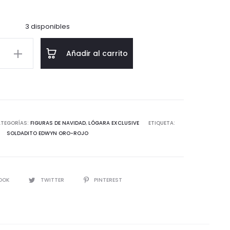
3 disponibles
o
Añadir al carrito
d
TEGORÍAS:
FIGURAS DE NAVIDAD
,
LÓGARA EXCLUSIVE
ETIQUETA:
SOLDADITO EDWYN ORO-ROJO
IR
OOK
TWITTER
PINTEREST