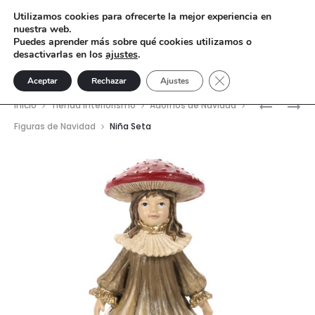
Utilizamos cookies para ofrecerte la mejor experiencia en
nuestra web.
Puedes aprender más sobre qué cookies utilizamos o
desactivarlas en los
ajustes
.
Cerrar el banner de 
Aceptar
Rechazar
Ajustes
Nave
NIÑO
NIÑO
Inicio
Tienda interiorismo
Adornos de Navidad
SETA
ARDILLA
del
Figuras de Navidad
Niña Seta
prod