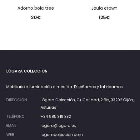
adorno bola tree
jaula crown
20
€
125
€
LÓGARA COLECCIÓN
Mobiliario e iluminación a medida. Diseñamos y fabricamos
DIRECCIÓN
Lógara Colección, C/ Caridad, 2 Bis, 33202 Gijón,
Asturias
TELÉFONO
+34 985 319 332
EMAIL
logara@logara.es
WEB
logaracoleccion.com